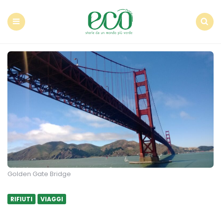
Econote
Menu
Search
Golden Gate Bridge
RIFIUTI
VIAGGI