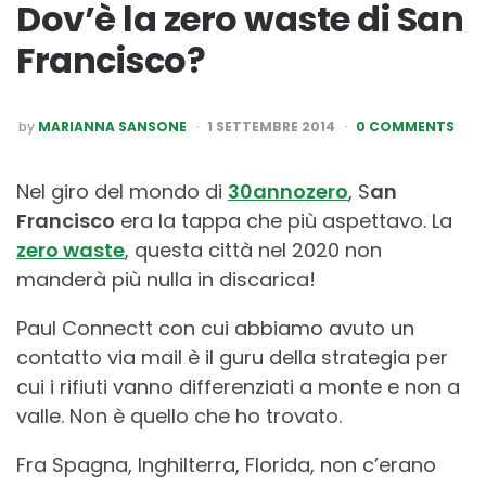
Dov’è la zero waste di San
Francisco?
POSTED
by
MARIANNA SANSONE
1 SETTEMBRE 2014
0 COMMENTS
BY
Nel giro del mondo di
30annozero
, S
an
Francisco
era la tappa che più aspettavo. La
zero waste
, questa città nel 2020 non
manderà più nulla in discarica!
Paul Connectt con cui abbiamo avuto un
contatto via mail è il guru della strategia per
cui i rifiuti vanno differenziati a monte e non a
valle. Non è quello che ho trovato.
Fra Spagna, Inghilterra, Florida, non c’erano