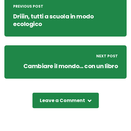
navigation
PREVIOUS POST
Driiin, tutti a scuola in modo
ecologico
NEXT POST
Cambiare il mondo... con un libro
Leave a Comment