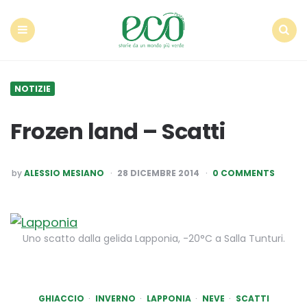
Econote
Menu
Search
NOTIZIE
Frozen land – Scatti
POSTED
by
ALESSIO MESIANO
28 DICEMBRE 2014
0 COMMENTS
BY
Uno scatto dalla gelida Lapponia, -20°C a Salla Tunturi.
GHIACCIO
INVERNO
LAPPONIA
NEVE
SCATTI