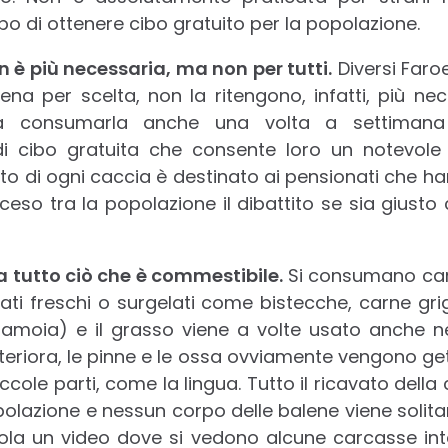
o di ottenere cibo gratuito per la popolazione.
 è più necessaria, ma non per tutti.
Diversi Far
na per scelta, non la ritengono, infatti, più nec
 a consumarla anche una volta a settimana
di cibo gratuita che consente loro un notevole
ato di ogni caccia è destinato ai pensionati che ha
o tra la popolazione il dibattito se sia giusto
a tutto ciò che è commestibile.
Si consumano carn
ati freschi o surgelati come bistecche, carne grig
lamoia) e il grasso viene a volte usato anche ne
teriora, le pinne e le ossa ovviamente vengono ge
cole parti, come la lingua. Tutto il ricavato della 
polazione e nessun corpo delle balene viene solit
rcola un video dove si vedono alcune carcasse int