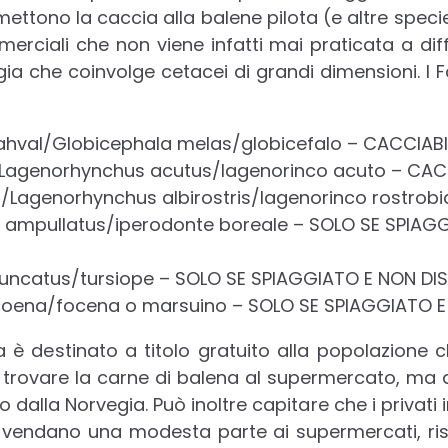
rmettono la caccia alla balene pilota (e altre spec
rciali che non viene infatti mai praticata a diff
a che coinvolge cetacei di grandi dimensioni. I F
ahval/Globicephala melas/globicefalo – CACCIABI
/Lagenorhynchus acutus/lagenorinco acuto – CAC
a/Lagenorhynchus albirostris/lagenorinco rostrob
 ampullatus/iperodonte boreale – SOLO SE SPIAG
runcatus/tursiope – SOLO SE SPIAGGIATO E NON DIS
oena/focena o marsuino – SOLO SE SPIAGGIATO E 
ia è destinato a titolo gratuito alla popolazione c
 trovare la carne di balena al supermercato, ma
o dalla Norvegia. Può inoltre capitare che i privati
 vendano una modesta parte ai supermercati, risto