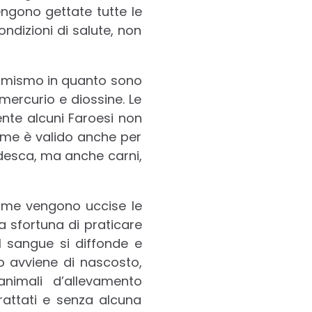
engono gettate tutte le
ndizioni di salute, non
armismo in quanto sono
 mercurio e diossine. Le
ente alcuni Faroesi non
me è valido anche per
rdesca, ma anche carni,
ome vengono uccise le
la sfortuna di praticare
il sangue si diffonde e
to avviene di nascosto,
nimali d’allevamento
trattati e senza alcuna