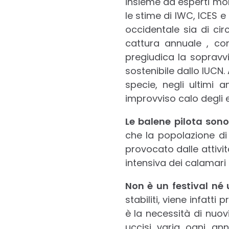
insieme ad esperti mon
le stime di IWC, ICES 
occidentale sia di cir
cattura annuale , co
pregiudica la sopravv
sostenibile dallo IUCN.
specie, negli ultimi 
improvviso calo degli
Le balene pilota sono
che la popolazione d
provocato dalle attivi
intensiva dei calamari 
Non è un festival né 
stabiliti, viene infatt
è la necessità di nuo
uccisi varia ogni ann