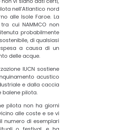
on vi siano dati certi,
ota nell’Atlantico nord
no alle Isole Faroe. La
li tra cui NAMMCO non
ritenuta probabilmente
ostenibile, di qualsiasi
spesa a causa di un
to delle acque.
zzazione IUCN sostiene
inquinamento acustico
ustriale e dalla caccia
 balene pilota.
e pilota non ha giorni
icino alle coste e se vi
il numero di esemplari
tuali o festival, e ha