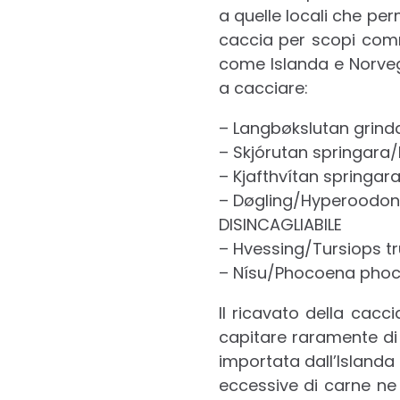
a quelle locali che pe
caccia per scopi comme
come Islanda e Norvegi
a cacciare:
– Langbøkslutan grind
– Skjórutan springara
– Kjafthvítan springar
– Døgling/Hyperoodon
DISINCAGLIABILE
– Hvessing/Tursiops t
– Nísu/Phocoena phoc
Il ricavato della cacc
capitare raramente di
importata dall’Islanda 
eccessive di carne ne