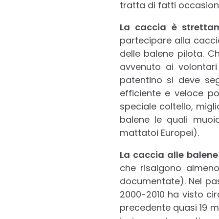
tratta di fatti occasio
La caccia è stretta
partecipare alla cacc
delle balene pilota. C
avvenuto ai volontari
patentino si deve se
efficiente e veloce pos
speciale coltello, migl
balene le quali muoi
mattatoi Europei).
La caccia alle balene 
che risalgono almeno
documentate). Nel pass
2000-2010 ha visto cir
precedente quasi 19 mi