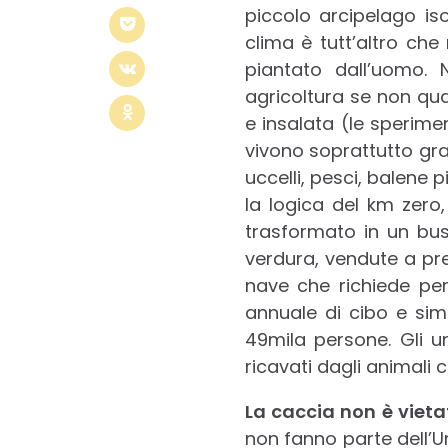
piccolo arcipelago is
clima è tutt’altro ch
piantato dall’uomo. 
agricoltura se non qu
e insalata (le sperimen
vivono soprattutto gra
uccelli, pesci, balene 
la logica del km zero
trasformato in un busi
verdura, vendute a pre
nave che richiede per
annuale di cibo e simi
49mila persone. Gli un
ricavati dagli animali 
La caccia non è viet
non fanno parte dell’