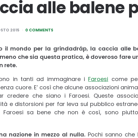
ccia alle balene p
STO 2015
0 COMMENTS
 il mondo per la grindadráp, la caccia alle ba
 meno che sia questa pratica, è doveroso fare un
n rete.
no in tanti ad immaginare i
Faroesi
come pers
enza cuore. E’ così che alcune associazioni animali
ar credere che siano i Faroesi. Queste associa
tà e distorsioni per far leva sul pubblico estraneo
 Faroesi sa bene che non è così, sono piuttos
na nazione in mezzo al nulla.
Pochi sanno che l