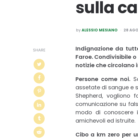
sulla ca
POSTED
by
ALESSIO MESIANO
28 AGO
BY
Indignazione da tutto
SHARE
Faroe. Condivisibile o
notizie che circolano i
Persone come noi.
So
assetate di sangue e s
Shepherd, vogliono f
comunicazione su falsi
modo di conoscere i
amichevoli ed istruite.
Cibo a km zero per u