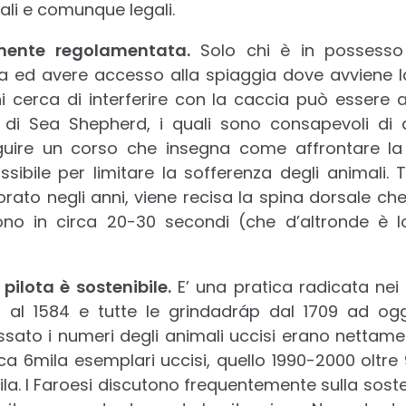
nali e comunque legali.
mente regolamentata.
Solo chi è in possesso
ia ed avere accesso alla spiaggia dove avviene l
hi cerca di interferire con la caccia può essere
 di Sea Shepherd, i quali sono consapevoli di q
guire un corso che insegna come affrontare l
sibile per limitare la sofferenza degli animali. T
iorato negli anni, viene recisa la spina dorsale che
ono in circa 20-30 secondi (che d’altronde è 
pilota è sostenibile.
E’ una pratica radicata nei s
 al 1584 e tutte le grindadráp dal 1709 ad og
ato i numeri degli animali uccisi erano nettament
ca 6mila esemplari uccisi, quello 1990-2000 oltre
la. I Faroesi discutono frequentemente sulla sosten