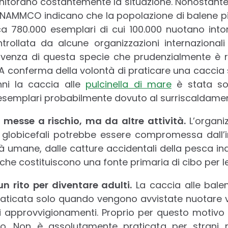
itorano costantemente la situazione. Nonostante n
e NAMMCO indicano che la popolazione di balene pil
ca 780.000 esemplari di cui 100.000 nuotano intor
ntrollata da alcune organizzazioni internaziona
ivenza di questa specie che prudenzialmente è 
 A conferma della volontà di praticare una caccia s
anni la caccia alle
pulcinella di mare
è stata so
 esemplari probabilmente dovuto al surriscaldamen
 messe a rischio, ma da altre attività.
L’organi
i globicefali potrebbe essere compromessa dall’
tà umane, dalle catture accidentali della pesca ind
che costituiscono una fonte primaria di cibo per le
un rito per diventare adulti.
La caccia alle balen
i praticata solo quando vengono avvistate nuotare v
vi approvvigionamenti. Proprio per questo motivo 
o. Non è assolutamente praticata per strani ri