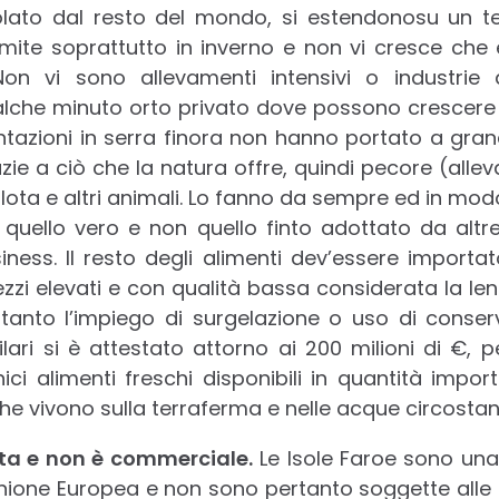
olato dal resto del mondo, si estendonosu un terr
e mite soprattutto in inverno e non vi cresce che
Non vi sono allevamenti intensivi o industrie a
alche minuto orto privato dove possono crescere 
tazioni in serra finora non hanno portato a grandi 
zie a ciò che la natura offre, quindi pecore (allev
pilota e altri animali. Lo fanno da sempre ed in m
, quello vero e non quello finto adottato da altr
ness. Il resto degli alimenti dev’essere importat
zzi elevati e con qualità bassa considerata la len
tanto l’impiego di surgelazione o uso di conserva
lari si è attestato attorno ai 200 milioni di €, 
ici alimenti freschi disponibili in quantità import
che vivono sulla terraferma e nelle acque circostant
ata e non è commerciale.
Le Isole Faroe sono una
Unione Europea e non sono pertanto soggette alle 