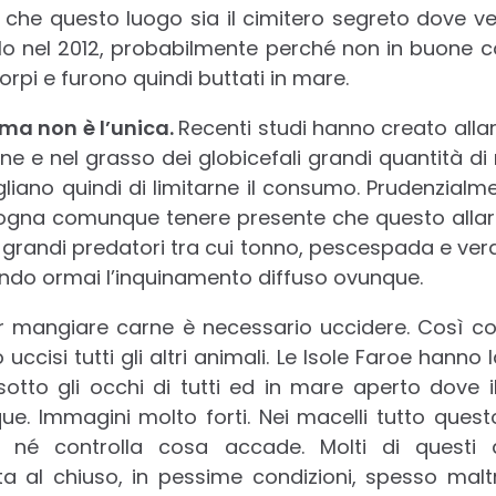
 che questo luogo sia il cimitero segreto dove v
lo nel 2012, probabilmente perché non in buone co
corpi e furono quindi buttati in mare.
 ma non è l’unica.
Recenti studi hanno creato all
rne e nel grasso dei globicefali grandi quantità di
gliano quindi di limitarne il consumo. Prudenzialm
sogna comunque tenere presente che questo allar
to grandi predatori tra cui tonno, pescespada e ve
sendo ormai l’inquinamento diffuso ovunque.
r mangiare carne è necessario uccidere. Così c
uccisi tutti gli altri animali. Le Isole Faroe hanno 
, sotto gli occhi di tutti ed in mare aperto dove 
ue. Immagini molto forti. Nei macelli tutto ques
 né controlla cosa accade. Molti di questi a
ita al chiuso, in pessime condizioni, spesso mal