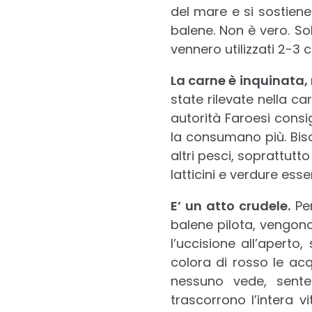
del mare e si sostiene
balene. Non è vero. So
vennero utilizzati 2-3 
La carne è inquinata,
state rilevate nella ca
autorità Faroesi consi
la consumano più. Bi
altri pesci, soprattut
latticini e verdure es
E’ un atto crudele.
Pe
balene pilota, vengono 
l’uccisione all’aperto
colora di rosso le acq
nessuno vede, sente
trascorrono l’intera v