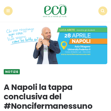
Econote
Menu
Search
NOTIZIE
A Napoli la tappa
conclusiva del
#Noncifermanessuno