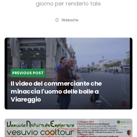
giorno per renderlo tale.
Website
Post
navigation
PREVIOUS POST
Il video del commerciante che
minaccia l'uomo delle bolle a
Viareggio