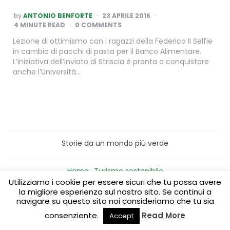
POSTED
by
ANTONIO BENFORTE
23 APRILE 2016
BY
4
MINUTE READ
0 COMMENTS
Lezione di ottimismo con i ragazzi della Federico II Selfie
in cambio di pacchi di pasta per il Banco Alimentare.
L’iniziativa dell’inviato di Striscia è pronta a conquistare
anche l’Università…
Storie da un mondo più verde
Home
Turismo sostenibile
Laboratori/Visite per le scuole
Utilizziamo i cookie per essere sicuri che tu possa avere
Green content per aziende
Media Partner
la migliore esperienza sul nostro sito. Se continui a
navigare su questo sito noi consideriamo che tu sia
consenziente.
Read More
Accept