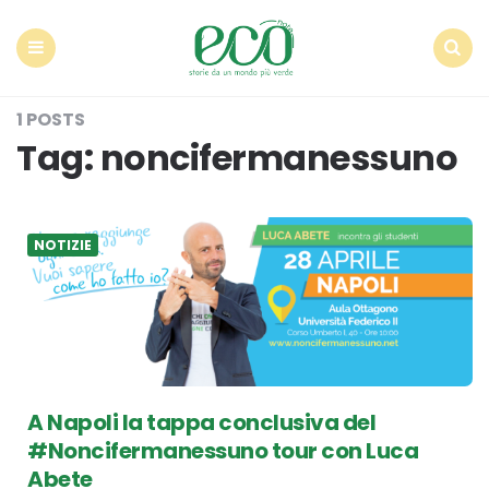
Econote
Menu
Search
1 POSTS
Tag:
noncifermanessuno
NOTIZIE
A Napoli la tappa conclusiva del
#Noncifermanessuno tour con Luca
Abete