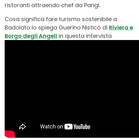
ristoranti attraendo chef da Parigi.
Cosa significa fare turismo sostenibile a
Badolato lo spiega Guerino Nisticò di
Riviera e
Borgo degli Angeli
in questa intervista