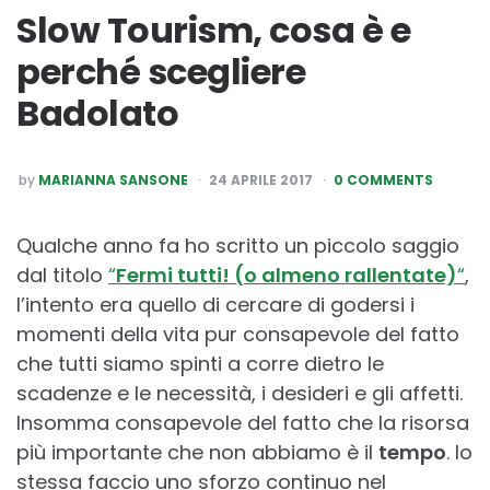
Slow Tourism, cosa è e
perché scegliere
Badolato
POSTED
by
MARIANNA SANSONE
24 APRILE 2017
0 COMMENTS
BY
Qualche anno fa ho scritto un piccolo saggio
dal titolo
“
Fermi tutti! (o almeno rallentate)
“
,
l’intento era quello di cercare di godersi i
momenti della vita pur consapevole del fatto
che tutti siamo spinti a corre dietro le
scadenze e le necessità, i desideri e gli affetti.
Insomma consapevole del fatto che la risorsa
più importante che non abbiamo è il
tempo
. Io
stessa faccio uno sforzo continuo nel