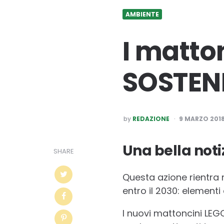
AMBIENTE
I matto
SOSTENI
POSTED
by
REDAZIONE
9 MARZO 201
BY
Una bella noti
SHARE
Questa azione rientra n
entro il 2030: elementi 
I nuovi mattoncini LEGO