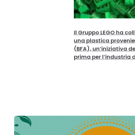
Il Gruppo LEGO ha col
una plastica provenien
(BFA), un’iniziativa 
prima per l’industria d
Post
navigation