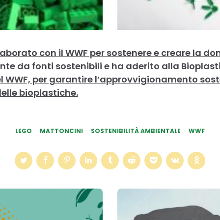
laborato con il WWF per sostenere e creare la 
te da fonti sostenibili e ha aderito alla Bioplas
del WWF, per garantire l‘approvvigionamento sost
elle bioplastiche.
LEGO
MATTONCINI
SOSTENIBILITÀ AMBIENTALE
WWF