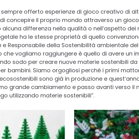
 sempre offerto esperienze di gioco creativo di al
di concepire il proprio mondo attraverso un gioco c
alcuna differenza nella qualità o nell’aspetto dei n
vegetale ha le stesse proprietà di quello convenzion
e e Responsabile della Sostenibilità ambientale de
vo che vogliamo raggiungere è quello di avere un i
ndo sodo per creare nuove materie sostenibili da 
per bambini. Siamo orgogliosi perché i primi matton
ecosostenibili sono già in produzione e quest’ann
primo grande cambiamento e passo avanti verso il n
o utilizzando materie sostenibili”.