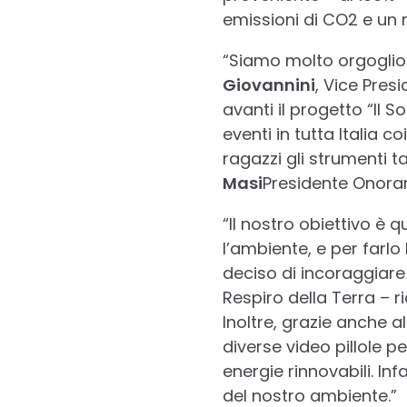
emissioni di CO2 e un 
“Siamo molto orgoglios
Giovannini
, Vice Pres
avanti il progetto “Il S
eventi in tutta Italia c
ragazzi gli strumenti ta
Masi
Presidente Onorar
“Il nostro obiettivo è 
l’ambiente, e per farlo
deciso di incoraggiare
Respiro della Terra – r
Inoltre, grazie anche 
diverse video pillole pe
energie rinnovabili. In
del nostro ambiente.”