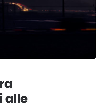
ura
 alle