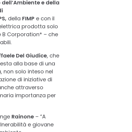
 dell’Ambiente e della
i
PS,
della
FIMP
e con il
elettrica prodotta solo
ne B Corporation* – che
bili.
faele Del Giudice
, che
esta alla base di una
, non solo inteso nel
one di iniziative di
 anche attraverso
imaria importanza per
iunge
Rainone
– “A
nerabilità e giovane