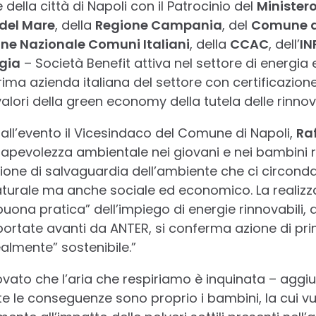
della città di Napoli con il Patrocinio del
Ministero
 del Mare
, della
Regione Campania
, del
Comune d
ne Nazionale Comuni Italiani
, della
CCAC
, dell’
IN
gia
– Società Benefit attiva nel settore di energia 
prima azienda italiana del settore con certificazio
lori della green economy della tutela delle rinnova
 all’evento il Vicesindaco del Comune di Napoli,
Raf
sapevolezza ambientale nei giovani e nei bambini r
ione di salvaguardia dell’ambiente che ci circonda
urale ma anche sociale ed economico. La realizzazi
“buona pratica” dell’impiego di energie rinnovabili,
 portate avanti da ANTER, si conferma azione di pr
almente” sostenibile.”
ovato che l’aria che respiriamo è inquinata – agg
le conseguenze sono proprio i bambini, la cui vul