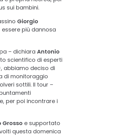
cus sui bambini.
Cassino
Giorgio
lta essere più dannosa
opa – dichiara
Antonio
o scientifico di esperti
), abbiamo deciso di
na di monitoraggio
ri sottili. Il tour –
appuntamenti
e, per poi incontrare i
 Grosso
e supportato
svolti questa domenica