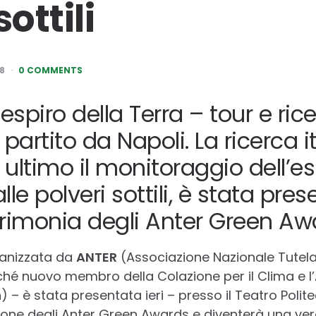
ottili
8
0 COMMENTS
espiro della Terra – tour e ric
partito da Napoli. La ricerca i
ultimo il monitoraggio dell’e
le polveri sottili, è stata pre
rimonia degli Anter Green Aw
rganizzata da
ANTER
(Associazione Nazionale Tutela 
ché nuovo membro della Colazione per il Clima e l’
) – è stata presentata ieri – presso il Teatro Polit
ione degli Anter Green Awards e diventerà una vera