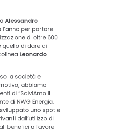
ia
Alessandro
e l’anno per portare
lizzazione di oltre 600
è quello di dare ai
ttolinea
Leonardo
rso la società e
o motivo, abbiamo
nti di “SalviAmo Il
ente di NWG Energia.
 sviluppato uno spot e
anti dall’utilizzo di
ali benefici a favore