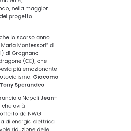
ambiente,
ndo, nella maggior
 del progetto
 che lo scorso anno
io Maria Montessori” di
i) di Gragnano
ndragone (CE), che
oesia più emozionante
motociclismo
, Giacomo
Tony Sperandeo
.
Francia a
Napoli
Jean-
, che avrà
o offerto da NWG
ta di energia elettrica
vole riduzione delle