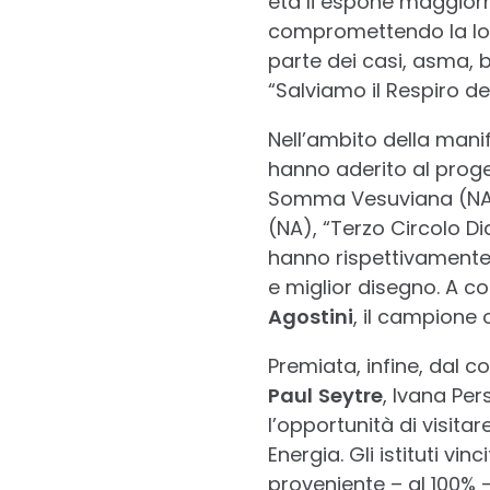
età li espone maggiorme
compromettendo la lor
parte dei casi, asma, b
“Salviamo il Respiro del
Nell’ambito della mani
hanno aderito al progett
Somma Vesuviana (NA),
(NA), “Terzo Circolo D
hanno rispettivamente
e miglior disegno. A c
Agostini
, il campione
Premiata, infine, dal 
Paul
Seytre
, Ivana Per
l’opportunità di visit
Energia. Gli istituti vi
proveniente – al 100% –