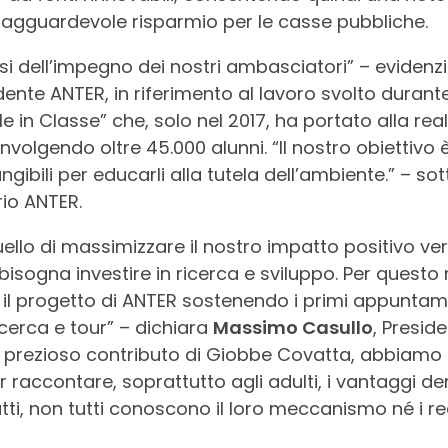
ragguardevole risparmio per le casse pubbliche.
i dell’impegno dei nostri ambasciatori” – evidenz
idente ANTER, in riferimento al lavoro svolto durant
ole in Classe” che, solo nel 2017, ha portato alla rea
oinvolgendo oltre 45.000 alunni. “Il nostro obiettivo 
ngibili per educarli alla tutela dell’ambiente.” – so
io ANTER.
quello di massimizzare il nostro impatto positivo ve
 bisogna investire in ricerca e sviluppo. Per quest
 il progetto di ANTER sostenendo i primi appuntame
icerca e tour” – dichiara
Massimo Casullo
, Presid
al prezioso contributo di Giobbe Covatta, abbiamo
r raccontare, soprattutto agli adulti, i vantaggi deriv
fatti, non tutti conoscono il loro meccanismo né i re