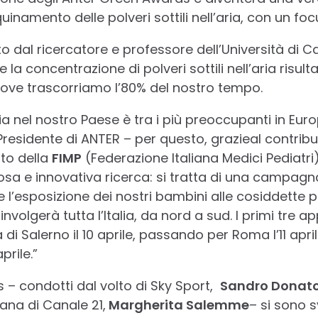
uinamento delle polveri sottili nell’aria, con un fo
o dal ricercatore e professore dell’Università di 
la concentrazione di polveri sottili nell’aria risu
 dove trascorriamo l’80% del nostro tempo.
ia nel nostro Paese è tra i più preoccupanti in Eur
Presidente di ANTER – per questo, grazieal contribut
rto della
FIMP
(Federazione Italiana Medici Pediatri
sa e innovativa ricerca: si tratta di una campag
’esposizione dei nostri bambini alle cosiddette polve
nvolgerà tutta l’Italia, da nord a sud. I primi tre 
di Salerno il 10 aprile, passando per Roma l’11 april
prile.”
 – condotti dal volto di Sky Sport,
Sandro Donato
ana di Canale 21,
Margherita Salemme
– si sono 