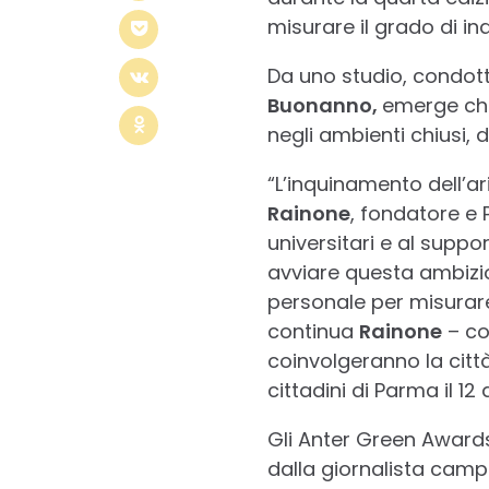
misurare il grado di inq
Da uno studio, condott
Buonanno,
emerge che 
negli ambienti chiusi,
“L’inquinamento dell’ar
Rainone
, fondatore e 
universitari e al suppo
avviare questa ambizio
personale per misurare l
continua
Rainone
– coi
coinvolgeranno la città 
cittadini di Parma il 12 a
Gli Anter Green Awards
dalla giornalista camp