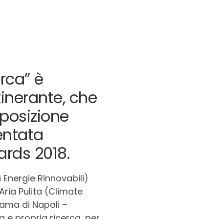
erca” è
tinerante, che
sposizione
sentata
ards 2018.
Energie Rinnovabili)
Aria Pulita (Climate
eama di Napoli –
 e propria ricerca, per