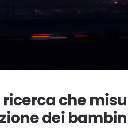
a ricerca che mis
izione dei bambini