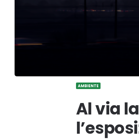
AMBIENTE
Al via l
l’espos