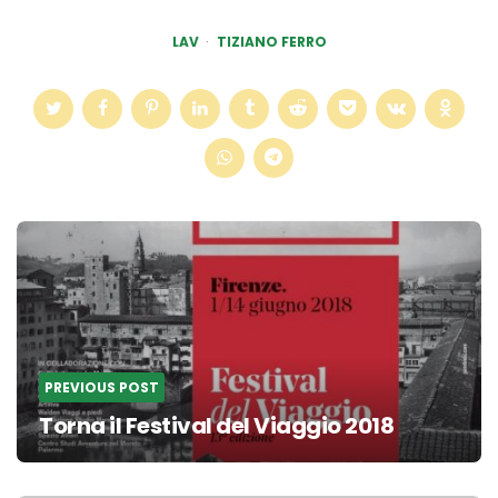
LAV
TIZIANO FERRO
Post
navigation
PREVIOUS POST
Torna il Festival del Viaggio 2018