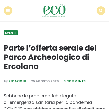
Econote
Menu
Search
EVENTI
Parte l’offerta serale del
Parco Archeologico di
Ercolano
POSTED
by
REDAZIONE
25 AGOSTO 2020
0 COMMENTS
BY
Sebbene le problematiche legate
all’emergenza sanitaria per la pandemia
COVID 19 non abbiano consentito di pianificare