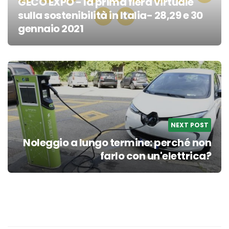
GECO EXPO - la prima fiera virtuale
sulla sostenibilità in Italia- 28,29 e 30
gennaio 2021
Post
navigation
NEXT POST
Noleggio a lungo termine: perché non
farlo con un'elettrica?