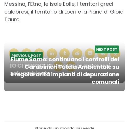
Messina, l’Etna, le isole Eolie, i territori greci
calabresi, il territorio di Locri e la Piana di Gioia
Tauro.
NEXT POST
PREVIOUS POST
Fiume Sarno: continuano i controlli dei
IO CI TENGO! Manuale per supereroi
Carabinieri Tutela Ambientale su
salvambiente
irregolararità impianti di depurazione
Post
comunali
navigation
Storie da un mondo più verde