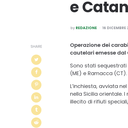
e Catan
POSTED
by
REDAZIONE
16 DICEMBRE 
BY
Operazione dei carabin
SHARE
cautelari emesse dal G
Sono stati sequestrati
(ME) e Ramacca (CT).
L’inchiesta, avviata ne
nella Sicilia orientale.
illecito di rifiuti speci