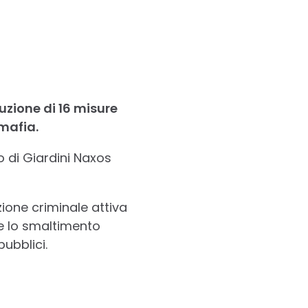
uzione di 16 misure
imafia.
o di Giardini Naxos
zione criminale attiva
o e lo smaltimento
pubblici.