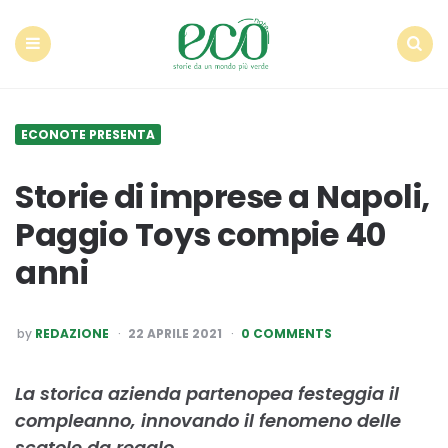
Econote
Menu
Search
ECONOTE PRESENTA
Storie di imprese a Napoli,
Paggio Toys compie 40
anni
POSTED
by
REDAZIONE
22 APRILE 2021
0 COMMENTS
BY
La storica azienda partenopea festeggia il
compleanno, innovando il fenomeno delle
scatole da regalo.