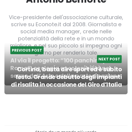
Vice-presidente dell'associazione culturale,
scrive su Econote.it dal 2008. Giornalista e
social media manager, crede nelle
potenzialità della rete e in un mondo
migliore, e nel suo piccolo si impegna ogni
PREVIOUS POST
giorno per renderlo tale.
Al via il progetto: “100 panchine per
NEXT POST
Roma”, ecologia e sostenibilità nel
Cortina, basta dire sport ed è subito
Website
segno dell’Arte e della partecipazione
festa. Grande debutto degli impianti
Post
di risalita in occasione del Giro d’Italia
navigation