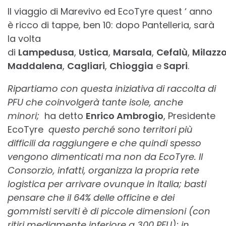
Il viaggio di Marevivo ed EcoTyre quest ‘ anno
è ricco di tappe, ben 10: dopo Pantelleria, sarà
la volta
di
Lampedusa
,
Ustica
,
Marsala
,
Cefalù
,
Milazz
Maddalena
,
Cagliari
,
Chioggia
e
Sapri
.
Ripartiamo con questa iniziativa di raccolta di
PFU che coinvolgerà tante isole, anche
minori;
ha detto
Enrico Ambrogio
, Presidente
EcoTyre
questo perché sono territori più
difficili da raggiungere e che quindi spesso
vengono dimenticati ma non da EcoTyre. Il
Consorzio, infatti, organizza la propria rete
logistica per arrivare ovunque in Italia; basti
pensare che il 64% delle officine e dei
gommisti serviti è di piccole dimensioni (con
ritiri mediamente inferiore a 300 PFU); in