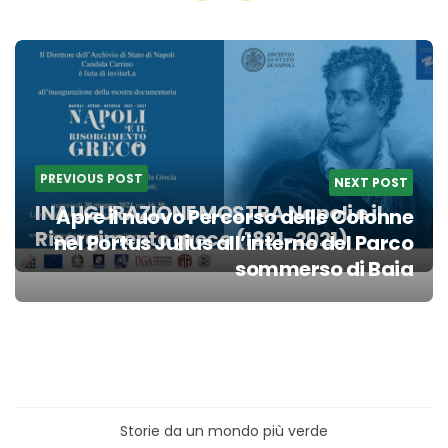
Post
navigation
PREVIOUS POST
NEXT POST
INAUGURAZIONE MOSTRA Napoli e il
Apre il nuovo Percorso delle Colonne
Risorgimento greco (1821-2021)
nel Portus Julius all’interno del Parco
sommerso di Baia
Storie da un mondo più verde