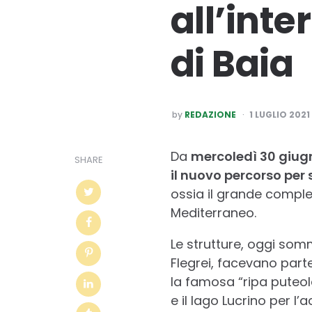
all’int
di Baia
POSTED
by
REDAZIONE
1 LUGLIO 2021
BY
Da
mercoledì 30 giug
SHARE
il nuovo percorso per 
ossia il grande comple
Mediterraneo.
Le strutture, oggi som
Flegrei, facevano part
la famosa “ripa puteola
e il lago Lucrino per l’