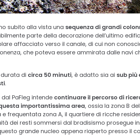
no subito alla vista una
sequenza di grandi colonn
bilmente parte della decorazione dell’ultimo edific
are affacciato verso il canale, di cui non conosc
ponenza, che poteva essere ammirata dalle navi c
a durata di
circa 50 minuti
, è adatto sia ai
sub più 
ti
.
o dal PaFleg intende
continuare il percorso di rice
 questa importantissima area
, ossia la zona B d
ta e frequentata zona A, il quartiere di ricche resi
inuità dei resti sommersi dal bradisismo prosegue ini
 questo grande nucleo appena riaperto presso il ca