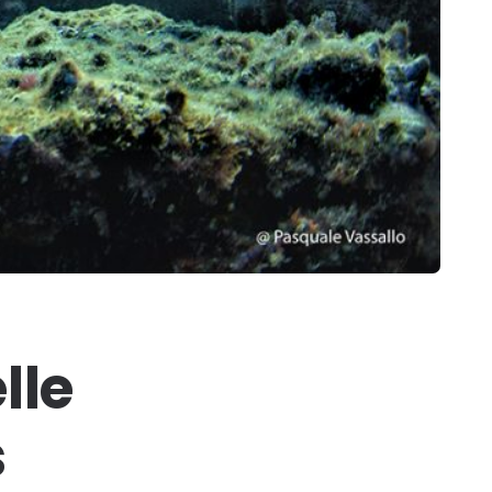
lle
s