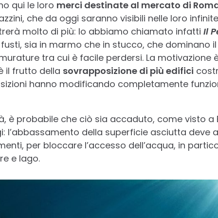
no qui le loro
merci destinate al mercato di Rom
zini, che da oggi saranno visibili nelle loro infinit
trerà molto di più: lo abbiamo chiamato infatti
Il 
di fusti, sia in marmo che in stucco, che dominano 
 murature tra cui è facile perdersi. La motivazione 
 il frutto della
sovrapposizione di più edifici
costr
posizioni hanno modificando completamente funzio
à, è probabile che ciò sia accaduto, come visto a B
i: l’abbassamento della superficie asciutta deve 
vimenti, per bloccare l’accesso dell’acqua, in partico
re e lago.