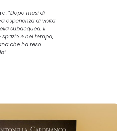
a: “
Dopo mesi di
a esperienza di visita
ella subacquea. Il
o spazio e nel tempo,
mana che ha reso
do
”.