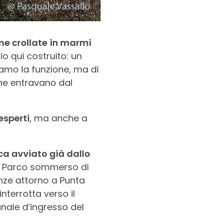
e crollate
in marmi
io qui costruito: un
iamo la funzione, ma di
he entravano dal
esperti
, ma anche a
rca avviato già dallo
el Parco sommerso di
denze attorno a Punta
nterrotta verso il
nale d’ingresso del