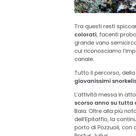
Tra questi resti spicca
colorati
, facenti proba
grande vano semicircol
cui riconosciamo l’im
canale.
Tutto il percorso, dell
giovanissimi snorkelis
L’attività messa in att
scorso anno su tutta
Baia. Oltre alla più no
dell’Epitaffio, la cont
porto di Pozzuoli, con
Portus Julius.