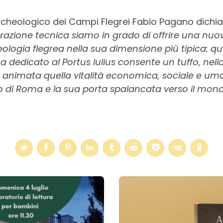
archeologico dei Campi Flegrei Fabio Pagano dichiar
arazione tecnica siamo in grado di offrire una nuov
heologia flegrea nella sua dimensione più tipica: qu
a dedicato al Portus Iulius consente un tuffo, nell
 è animata quella vitalità economica, sociale e u
to di Roma e la sua porta spalancata verso il mon