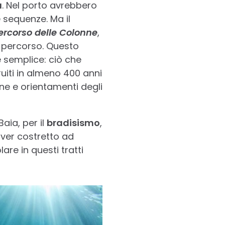
a
. Nel porto avrebbero
e sequenze. Ma il
Percorso delle Colonne
,
il percorso. Questo
è semplice: ciò che
uiti in almeno 400 anni
ne e orientamenti degli
aia, per il
bradisismo
,
aver costretto ad
lare in questi tratti