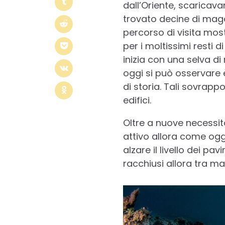
dall’Oriente, scaricava
trovato decine di magaz
percorso di visita mos
per i moltissimi resti 
inizia con una selva di
oggi si può osservare è
di storia. Tali sovrap
edifici.
Oltre a nuove necessit
attivo allora come ogg
alzare il livello dei pa
racchiusi allora tra ma