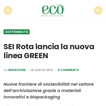
Econote
Menu
Search
SOSTENIBILITÀ
SEI Rota lancia la nuova
linea GREEN
POSTED
by
REDAZIONE
14 LUGLIO 2021
0 COMMENTS
BY
Nuove frontiere di sostenibilità nel settore
dell’archiviazione grazie a materiali
innovativi e biopackaging