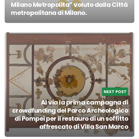
Milano Metropolita” voluto dalla Città
metropolitana di Milano.
Post
navigation
NEXT POST
Al via la prima campagna di
crowdfunding del Parco Archeologico
di Pompei per il restauro di un soffitto
affrescato di Villa San Marco