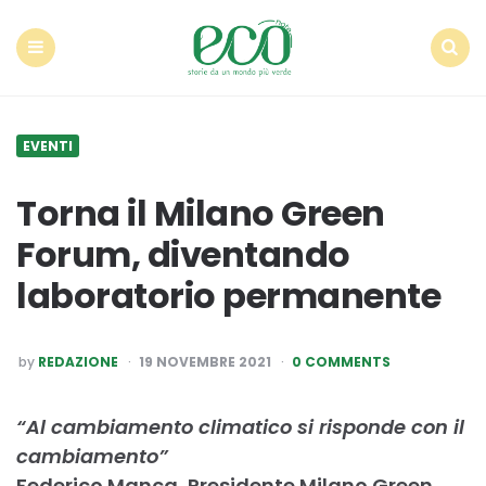
Econote
Menu
Search
EVENTI
Torna il Milano Green
Forum, diventando
laboratorio permanente
POSTED
by
REDAZIONE
19 NOVEMBRE 2021
0 COMMENTS
BY
“Al cambiamento climatico si risponde con il
cambiamento”
Federico Manca, Presidente Milano Green