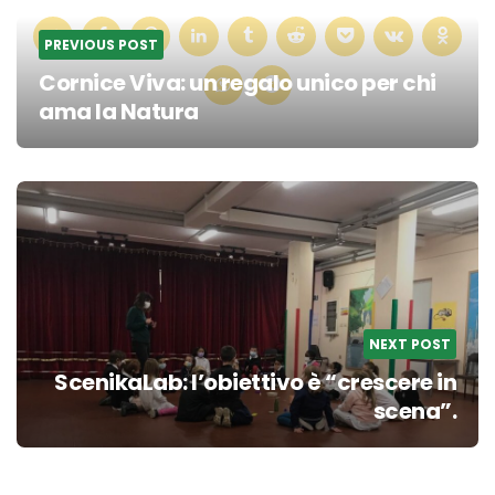
PREVIOUS POST
Cornice Viva: un regalo unico per chi
ama la Natura
Post
navigation
NEXT POST
ScenikaLab: l’obiettivo è “crescere in
scena”.