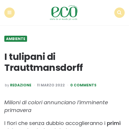
Econote
Menu
Search
AMBIENTE
I tulipani di
Trauttmansdorff
POSTED
by
REDAZIONE
11 MARZO 2022
0 COMMENTS
BY
Milioni di colori annunciano l’imminente
primavera
I fiori che senza dubbio accoglieranno i
primi