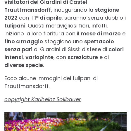
visitatori dei Giardini di Castel
Trauttmansdorff
, inaugurando la
stagione
2022
con il
1° di aprile
, saranno senza dubbio i
tulipani
. Questi meravigliosi fiori, infatti,
iniziano la loro fioritura con il
mese di marzo
e
fino a maggio
sfoggiano uno
spettacolo
senza pari
ai Giardini di Sissi: distese di
colori
intensi
,
variopinte
, con
screziature
e di
diverse specie
.
Ecco alcune immagini dei tulipani di
Trauttmansdorff.
copyright Karlheinz Sollbauer