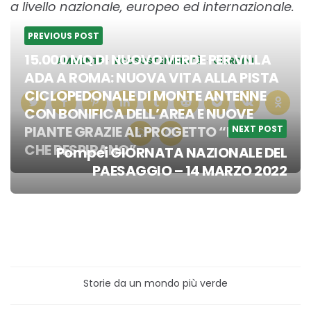
a livello nazionale, europeo ed internazionale.
PREVIOUS POST
15.000 MQ DI NUOVO VERDE PER VILLA
AMBIENTE
ECOSOSTENIBILITÀ
GIARDINI
ADA A ROMA: NUOVA VITA ALLA PISTA
CICLOPEDONALE DI MONTE ANTENNE
CON BONIFICA DELL’AREA E NUOVE
PIANTE GRAZIE AL PROGETTO “LE CITTÀ
NEXT POST
CHE RESPIRANO”.
Pompei GIORNATA NAZIONALE DEL
Post
PAESAGGIO – 14 MARZO 2022
navigation
Storie da un mondo più verde