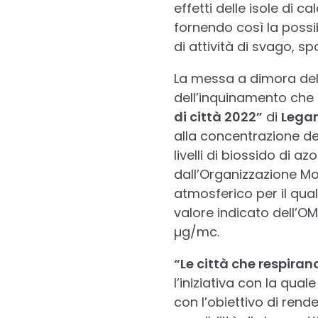
effetti delle isole di 
fornendo così la possib
di attività di svago, sp
La messa a dimora dell
dell’inquinamento che t
di città 2022”
di
Lega
alla concentrazione dell
livelli di biossido di az
dall’Organizzazione Mon
atmosferico per il qua
valore indicato dell’O
µg/mc.
“Le città che respiran
l’iniziativa con la qua
con l’obiettivo di rend