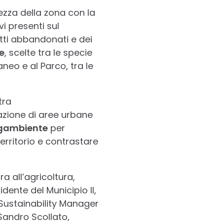
ezza della zona con la
vi presenti sul
tti abbandonati e dei
e
, scelte tra le specie
neo e al Parco, tra le
tra
zione di aree urbane
gambiente
per
territorio e contrastare
a all’agricoltura,
dente del Municipio II,
 Sustainability Manager
Sandro Scollato,