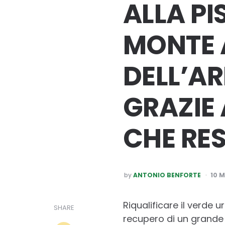
ALLA PI
MONTE 
DELL’AR
GRAZIE 
CHE RE
POSTED
by
ANTONIO BENFORTE
10 
BY
Riqualificare il verde 
SHARE
recupero di un grande 