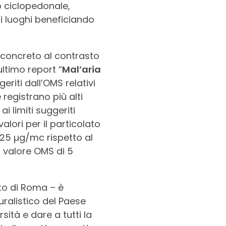
so ciclopedonale,
ti luoghi beneficiando
 concreto al contrasto
ultimo report “
Mal’aria
eriti dall’OMS relativi
 registrano più alti
ai limiti suggeriti
lori per il particolato
 25 µg/mc rispetto al
n valore OMS di 5
nto di Roma – è
uralistico del Paese
sità e dare a tutti la