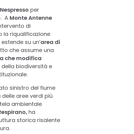
i Nespresso
per
o. A
Monte Antenne
ntervento di
 la riqualificazione
i estende su un’
area di
getto che assume una
ma che modifica
 della biodiversità e
ituzionale.
lato sinistro del fiume
 delle aree verdi più
tutela ambientale
 Respirano,
ha
uttura storica risalente
ura.