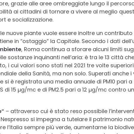
calore, grazie alle aree ombreggiate lungo il percor
ilità ai cittadini di tornare a vivere al meglio ques
ort e socializzazione.
e nuove piante vuole essere inoltre un contributo
iene in “ostaggio” la Capitale. Secondo i dati dell’
mbiente
, Roma continua a sforare alcuni limiti sugg
e sostanze inquinanti nell’aria: è tra le 13 città che
oto, i cui valori sono stati nel 2021 tre volte superiori 
diale della Sanità, ma non solo. Superati anche i va
le si è registrata una media annuale di PM10 pari a
MS di 15 µg/mc e di PM2.5 pari a 12 µg/mc contro u
o”
– attraverso cui è stato reso possibile l’interve
le Nespresso si impegna a tutelare il patrimonio nat
ere l’Italia sempre più verde, aumentarne la biodiver