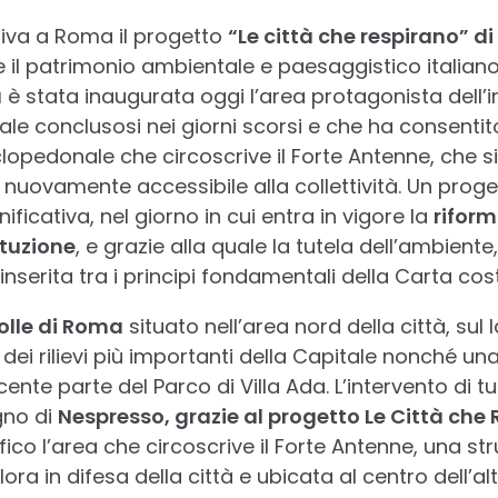
rriva a Roma il progetto
“Le città che respirano” d
e il patrimonio ambientale e paesaggistico italian
a
è stata inaugurata oggi l’area protagonista dell’i
e conclusosi nei giorni scorsi e che ha consentito
clopedonale che circoscrive il Forte Antenne, che s
 nuovamente accessibile alla collettività. Un pro
ficativa, nel giorno in cui entra in vigore la
rifor
ituzione
, e grazie alla quale la tutela dell’ambiente,
inserita tra i principi fondamentali della Carta cost
olle di Roma
situato nell’area nord della città, sul 
 dei rilievi più importanti della Capitale nonché una
acente parte del Parco di Villa Ada. L’intervento di 
gno di
Nespresso, grazie al progetto Le Città che
fico l’area che circoscrive il Forte Antenne, una str
llora in difesa della città e ubicata al centro dell’alt