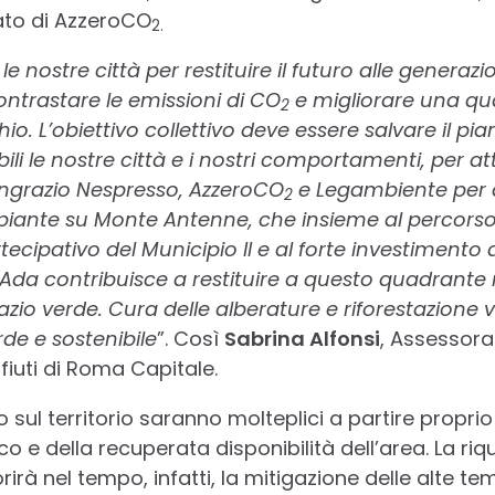
ato di AzzeroCO
2.
e nostre città per restituire il futuro alle generaz
ontrastare le emissioni di CO
e migliorare una qu
2
io. L’obiettivo collettivo deve essere salvare il pi
li le nostre città e i nostri comportamenti, per at
ingrazio Nespresso, AzzeroCO
e Legambiente per q
2
 piante su Monte Antenne, che insieme al percorso 
tecipativo del Municipio II e al forte investimento
Ada contribuisce a restituire a questo quadrante n
pazio verde. Cura delle alberature e riforestazione 
rde e sostenibile
”. Così
Sabrina Alfonsi
, Assessora 
fiuti di Roma Capitale.
nto sul territorio saranno molteplici a partire propr
co e della recuperata disponibilità dell’area. La riq
rirà nel tempo, infatti, la mitigazione delle alte te