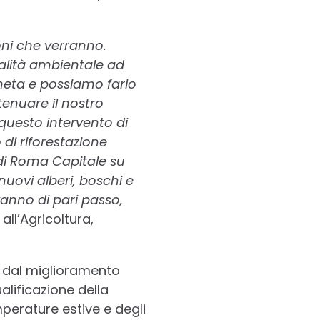
ioni che verranno.
alità ambientale ad
aneta e possiamo farlo
tenuare il nostro
uesto intervento di
di riforestazione
 di Roma Capitale su
uovi alberi, boschi e
vanno di pari passo,
all’Agricoltura,
io dal miglioramento
ualificazione della
mperature estive e degli