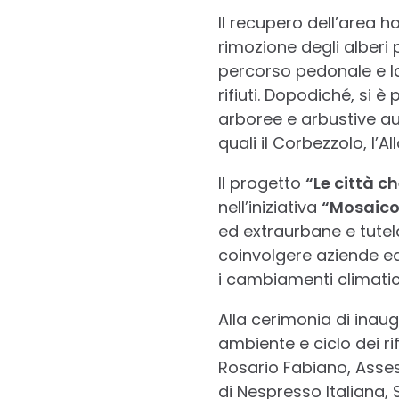
Il recupero dell’area h
rimozione degli alberi p
percorso pedonale e la
rifiuti. Dopodiché, si 
arboree e arbustive aut
quali il Corbezzolo, l’All
Il progetto
“Le città c
nell’iniziativa
“Mosaico
ed extraurbane e tute
coinvolgere aziende ed e
i cambiamenti climatici
Alla cerimonia di inaug
ambiente e ciclo dei ri
Rosario Fabiano, Asses
di Nespresso Italiana,