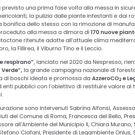
a previsto una prima fase volta alla messa in sicur
ericolanti, la pulizia dalle piante infestanti e dai ro
 bonifica dello stesso con la rimozione di manufa
è proceduto alla messa a dimora di
170 nuove piant
octone ritenute adatte all’attuale clima mediterra
oro, la Fillirea, il Viburno Tino e il Leccio.
he respirano”
, lanciato nel 2020 da Nespresso, rien
 Verde”,
la grande campagna nazionale di foresta
la di boschi ideata e promossa da
AzzeroCO
e Le
2
nti pubblici con l’obiettivo di restituire valore al 
.
urazione sono intervenuti Sabrina Alfonsi, Assessor
fiuti del Comune di Roma, Francesca del Bello, Presi
sore all’Ambiente del Municipio II, Chiara Murano,
 Stefano Ciafani, Presidente di Legambiente Onlus, 