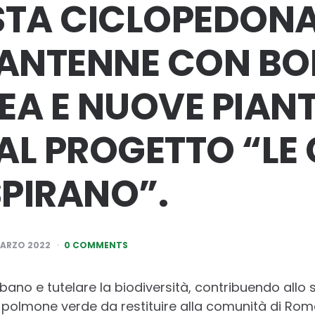
STA CICLOPEDONA
ANTENNE CON BO
EA E NUOVE PIAN
AL PROGETTO “LE 
SPIRANO”.
MARZO 2022
0 COMMENTS
urbano e tutelare la biodiversità, contribuendo allo
polmone verde da restituire alla comunità di Roma 