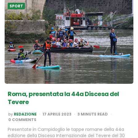
SPORT
Roma, presentata la 44a Discesa del
Tevere
POSTED
by
REDAZIONE
17 APRILE 2023
3
MINUTE READ
BY
0 COMMENTS
Presentate in Campidoglio le tappe romane della 44a
edizione della Discesa Internazionale del Tevere del 30