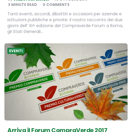
BY
3
MINUTE READ
0 COMMENTS
Tanti eventi, accordi, dibattiti e occasioni per aziende e
istituzioni pubbliche e private: il nostro racconto dei due
giorni dell’ XI^ edizione del Compraverde Forum a Roma,
gli Stati Generali…
EVENTI
Arriva il Forum CompraVerde 2017