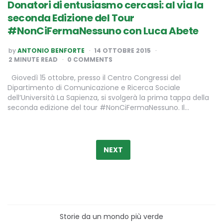
Donatori di entusiasmo cercasi: al via la
seconda Edizione del Tour
#NonCiFermaNessuno con Luca Abete
POSTED
by
ANTONIO BENFORTE
14 OTTOBRE 2015
BY
2
MINUTE READ
0 COMMENTS
Giovedì 15 ottobre, presso il Centro Congressi del
Dipartimento di Comunicazione e Ricerca Sociale
dell’Università La Sapienza, si svolgerà la prima tappa della
seconda edizione del tour #NonCiFermaNessuno. Il…
Paginazione
degli
NEXT
articoli
Storie da un mondo più verde