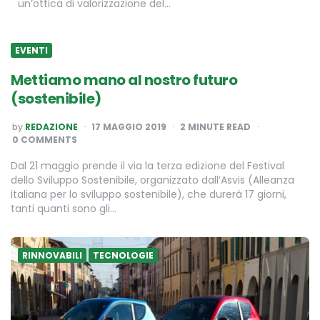
un’ottica di valorizzazione del…
EVENTI
Mettiamo mano al nostro futuro
(sostenibile)
POSTED
by
REDAZIONE
17 MAGGIO 2019
2
MINUTE READ
BY
0 COMMENTS
Dal 21 maggio prende il via la terza edizione del Festival
dello Sviluppo Sostenibile, organizzato dall’Asvis (Alleanza
italiana per lo sviluppo sostenibile), che durerà 17 giorni,
tanti quanti sono gli…
RINNOVABILI
TECNOLOGIE