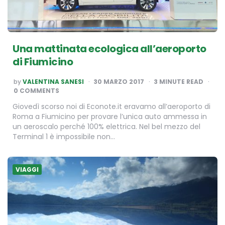
Una mattinata ecologica all’aeroporto
di Fiumicino
POSTED
by
VALENTINA SANESI
30 MARZO 2017
3
MINUTE READ
BY
0 COMMENTS
Giovedì scorso noi di Econote.it eravamo all’aeroporto di
Roma a Fiumicino per provare l’unica auto ammessa in
un aeroscalo perché 100% elettrica. Nel bel mezzo del
Terminal 1 è impossibile non…
VIAGGI