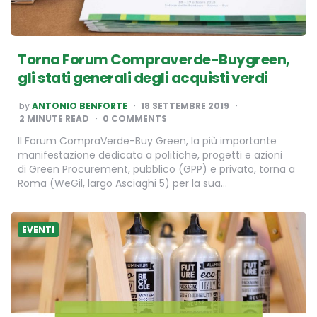
Torna Forum Compraverde-Buygreen,
gli stati generali degli acquisti verdi
POSTED
by
ANTONIO BENFORTE
18 SETTEMBRE 2019
BY
2
MINUTE READ
0 COMMENTS
Il Forum CompraVerde-Buy Green, la più importante
manifestazione dedicata a politiche, progetti e azioni
di Green Procurement, pubblico (GPP) e privato, torna a
Roma (WeGil, largo Asciaghi 5) per la sua…
EVENTI