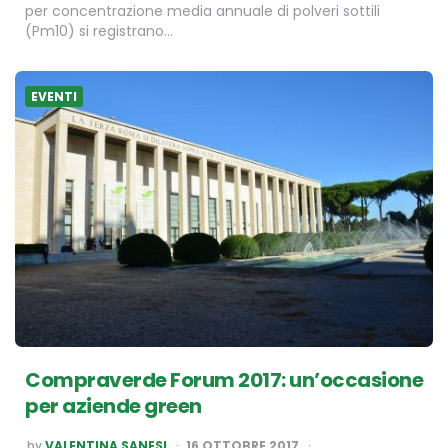
per concentrazione media annuale di polveri sottili
(Pm10) si registrano…
EVENTI
Compraverde Forum 2017: un’occasione
per aziende green
POSTED
by
VALENTINA SANESI
16 OTTOBRE 2017