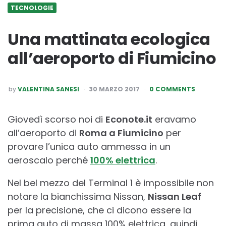
TECNOLOGIE
Una mattinata ecologica
all’aeroporto di Fiumicino
POSTED
by
VALENTINA SANESI
30 MARZO 2017
0 COMMENTS
BY
Giovedì scorso noi di
Econote.it
eravamo
all’aeroporto di
Roma a Fiumicino
per
provare l’unica auto ammessa in un
aeroscalo perché
100% elettrica
.
Nel bel mezzo del Terminal 1 è impossibile non
notare la bianchissima Nissan,
Nissan Leaf
per la precisione, che ci dicono essere la
prima auto di massa 100% elettrica, quindi