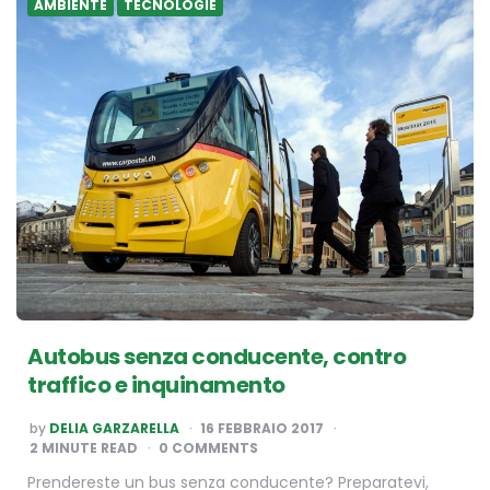
AMBIENTE
TECNOLOGIE
Autobus senza conducente, contro
traffico e inquinamento
POSTED
by
DELIA GARZARELLA
16 FEBBRAIO 2017
BY
2
MINUTE READ
0 COMMENTS
Prendereste un bus senza conducente? Preparatevi,