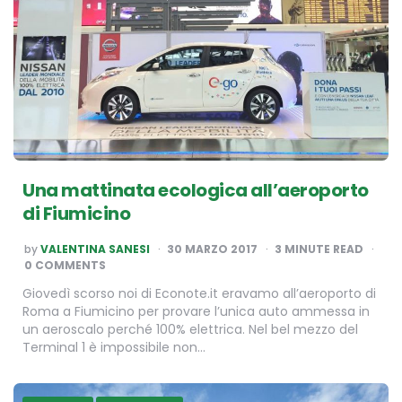
Una mattinata ecologica all’aeroporto
di Fiumicino
POSTED
by
VALENTINA SANESI
30 MARZO 2017
3
MINUTE READ
BY
0 COMMENTS
Giovedì scorso noi di Econote.it eravamo all’aeroporto di
Roma a Fiumicino per provare l’unica auto ammessa in
un aeroscalo perché 100% elettrica. Nel bel mezzo del
Terminal 1 è impossibile non…