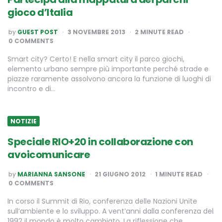
gioco d’Italia
POSTED
by
GUEST POST
3 NOVEMBRE 2013
2
MINUTE READ
BY
0 COMMENTS
Smart city? Certo! E nella smart city il parco giochi,
elemento urbano sempre più importante perché strade e
piazze raramente assolvono ancora la funzione di luoghi di
incontro e di…
NOTIZIE
Speciale RIO+20 in collaborazione con
avoicomunicare
POSTED
by
MARIANNA SANSONE
21 GIUGNO 2012
1
MINUTE READ
BY
0 COMMENTS
In corso il Summit di Rio, conferenza delle Nazioni Unite
sull’ambiente e lo sviluppo. A vent’anni dalla conferenza del
1992 il mondo è molto cambiato. La riflessione che