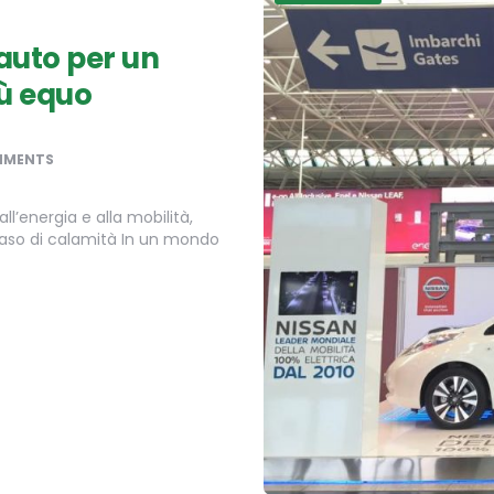
’auto per un
iù equo
MMENTS
ll’energia e alla mobilità,
 caso di calamità In un mondo