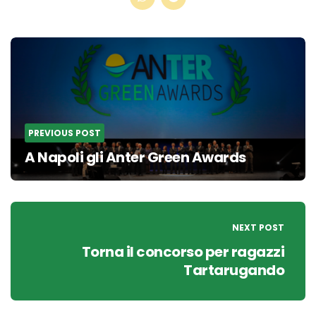
Post
navigation
PREVIOUS POST
A Napoli gli Anter Green Awards
NEXT POST
Torna il concorso per ragazzi
Tartarugando