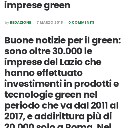
imprese green
POSTED
by
REDAZIONE
7 MARZO 2018
0 COMMENTS
BY
Buone notizie per il green:
sono oltre 30.000 le
imprese del Lazio che
hanno effettuato
investimenti in prodotti e
tecnologie green nel
periodo che va dal 2011 al
2017, e addirittura più di
20.000 solo a Roma. Nel