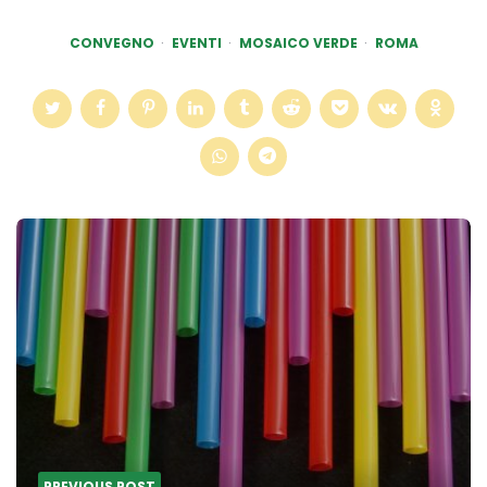
CONVEGNO
EVENTI
MOSAICO VERDE
ROMA
Post
navigation
PREVIOUS POST