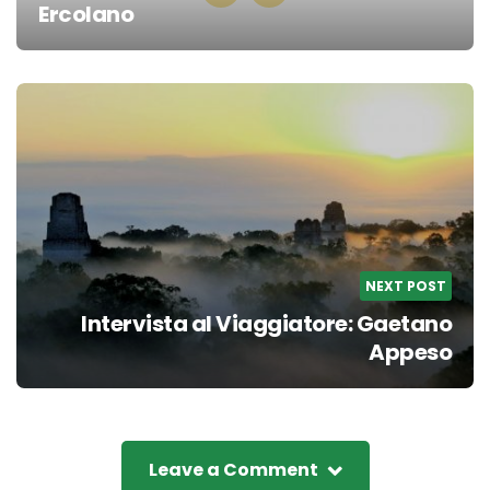
Ercolano
Post
navigation
NEXT POST
Intervista al Viaggiatore: Gaetano
Appeso
Leave a Comment