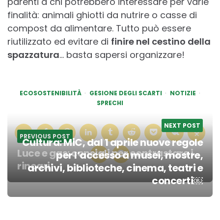
parenti a chi potrebbero interessare per varie
finalità: animali ghiotti da nutrire o casse di
compost da alimentare. Tutto può essere
riutilizzato ed evitare di
finire nel cestino della
spazzatura
… basta sapersi organizzare!
ECOSOSTENIBILITÀ
GESIONE DEGLI SCARTI
NOTIZIE
SPRECHI
NEXT POST
PREVIOUS POST
Cultura: MiC, dal 1 aprile nuove regole
Luce e gas: consigli per contrastare i
per l’accesso a musei, mostre,
rincari
archivi, biblioteche, cinema, teatri e
Post
concerti￼
navigation