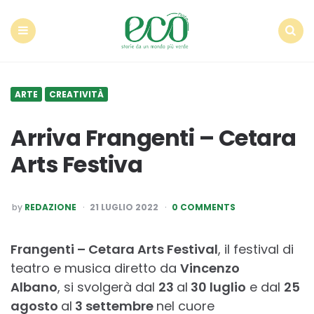
Econote
Menu
Search
ARTE
CREATIVITÀ
Arriva Frangenti – Cetara
Arts Festiva
POSTED
by
REDAZIONE
21 LUGLIO 2022
0 COMMENTS
BY
Frangenti – Cetara Arts Festival
, il festival di
teatro e musica diretto da
Vincenzo
Albano
, si svolgerà dal
23
al
30 luglio
e dal
25
agosto
al
3 settembre
nel cuore