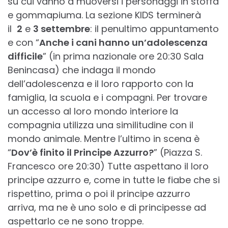
su cui vanno a muoversi i personaggi in stoffa
e gommapiuma. La sezione KIDS terminerà
il
2
e
3 settembre
: il penultimo appuntamento
e con “
Anche i cani hanno un’adolescenza
difficile
” (in prima nazionale ore 20:30 Sala
Benincasa) che indaga il mondo
dell’adolescenza e il loro rapporto con la
famiglia, la scuola e i compagni. Per trovare
un accesso al loro mondo interiore la
compagnia utilizza una similitudine con il
mondo animale. Mentre l’ultimo in scena è
“
Dov’è finito il Principe Azzurro?
” (Piazza S.
Francesco ore 20:30) Tutte aspettano il loro
principe azzurro e, come in tutte le fiabe che si
rispettino, prima o poi il principe azzurro
arriva, ma ne è uno solo e di principesse ad
aspettarlo ce ne sono troppe.