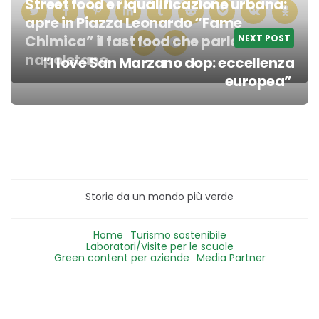
Street food e riqualificazione urbana:
apre in Piazza Leonardo “Fame
Chimica” il fast food che parla
NEXT POST
napoletano
“I love San Marzano dop: eccellenza
Post
europea”
navigation
Storie da un mondo più verde
Home
Turismo sostenibile
Laboratori/Visite per le scuole
Green content per aziende
Media Partner