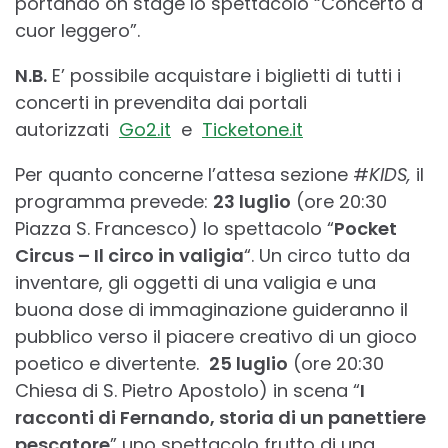
portando on stage lo spettacolo “Concerto a
cuor leggero”.
N.B.
E’ possibile acquistare i biglietti di tutti i
concerti in prevendita dai portali
autorizzati
Go2.it
e
Ticketone.it
Per quanto concerne l’attesa sezione #
KIDS,
il
programma prevede:
23 luglio
(ore 20:30
Piazza S. Francesco) lo spettacolo “
Pocket
Circus – Il circo in valigia
“. Un circo tutto da
inventare, gli oggetti di una valigia e una
buona dose di immaginazione guideranno il
pubblico verso il piacere creativo di un gioco
poetico e divertente.
25 luglio
(ore 20:30
Chiesa di S. Pietro Apostolo) in scena “
I
racconti di Fernando, storia di un panettiere
pescatore
” uno spettacolo frutto di una