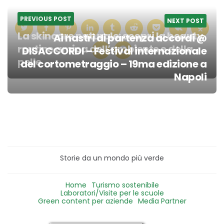
PREVIOUS POST
NEXT POST
La skincare naturale: scopri la beauty
Ai nastri di partenza accordi @
routine amica dell’ambiente e della
DISACCORDI – Festival internazionale
pelle
del cortometraggio – 19ma edizione a
Post
Napoli
navigation
Storie da un mondo più verde
Home
Turismo sostenibile
Laboratori/Visite per le scuole
Green content per aziende
Media Partner