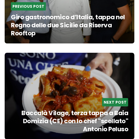
PREVIOUS POST
Giro gastronomico d’Italia, tappa nel
Regno delle due Sicilie da Riserva
Rooftop
NEXT POST
Baccalà Vilage, terza tappa a Baia
Domizia (CE) con lo chef "scellato"
Antonio Peluso