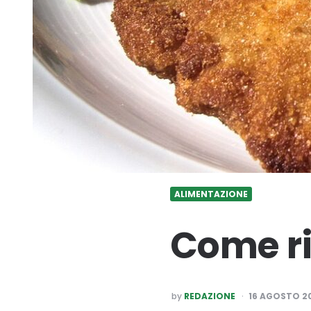
ALIMENTAZIONE
Come ric
POSTED
by
REDAZIONE
16 AGOSTO 2
BY