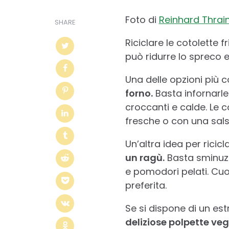
Foto di
Reinhard Thrai
SHARE
Riciclare le cotolette 
può ridurre lo spreco 
Una delle opzioni più co
forno.
Basta infornarle
croccanti e calde. Le 
fresche o con una sals
Un’altra idea per ricicla
un ragù.
Basta sminuzz
e pomodori pelati. Cuoc
preferita.
Se si dispone di un est
deliziose polpette veg