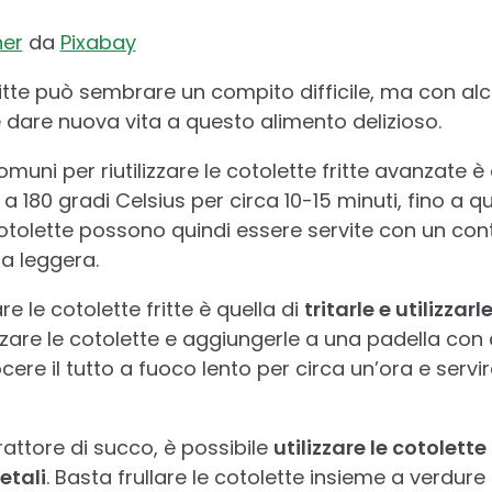
ner
da
Pixabay
fritte può sembrare un compito difficile, ma con alc
e dare nuova vita a questo alimento delizioso.
muni per riutilizzare le cotolette fritte avanzate è 
 a 180 gradi Celsius per circa 10-15 minuti, fino a
cotolette possono quindi essere servite con un con
a leggera.
re le cotolette fritte è quella di
tritarle e utilizza
are le cotolette e aggiungerle a una padella con c
ere il tutto a fuoco lento per circa un’ora e servi
rattore di succo, è possibile
utilizzare le cotolette
etali
. Basta frullare le cotolette insieme a verdure