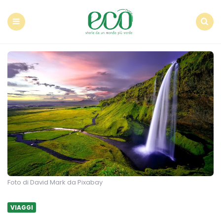
Econote
Menu
Search
Foto di David Mark da Pixabay
VIAGGI