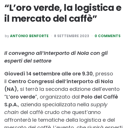
“L’oro verde, la logistica e
il mercato del caffè”
POSTED
by
ANTONIO BENFORTE
8 SETTEMBRE 2023
0 COMMENTS
BY
Il convegno all’Interporto di Nola con gli
esperti del settore
Giovedì 14 settembre alle ore 9.30
, presso
il
Centro Congressi dell’interporto di Nola
(NA),
si terrà la seconda edizione dell’evento
“
L’oro verde
”, organizzato dal
Polo del Caffè
S.p.A.
, azienda specializzata nella
supply
chain
del caffè crudo che quest’anno
affronterà le tematiche della logistica e del
mercato del caffè. L’evento, che riunirà esperti,