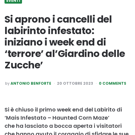
EVENTI
Si aprono i cancelli del
labirinto infestato:
iniziano i week end di
‘terrore’ al’Giardino delle
Zucche’
POSTED
by
ANTONIO BENFORTE
20 OTTOBRE 2023
0 COMMENTS
BY
Si è chiuso il primo week end del Labirito di
‘Mais Infestato – Haunted Corn Maze’
che ha lasciato a bocca aperta i visitatori
che hanno avuto il coraggio di sfidare le sue