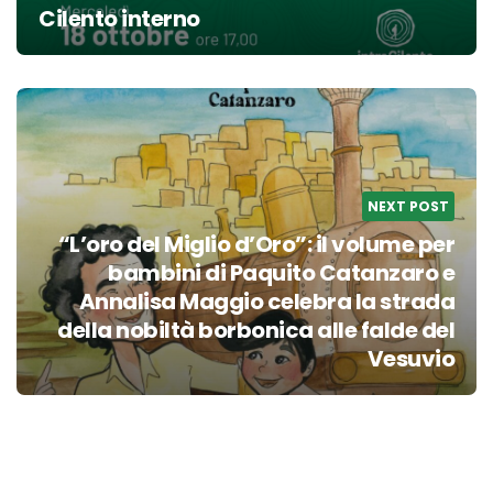
Cilento interno
NEXT POST
“L’oro del Miglio d’Oro”: il volume per
bambini di Paquito Catanzaro e
Annalisa Maggio celebra la strada
della nobiltà borbonica alle falde del
Vesuvio