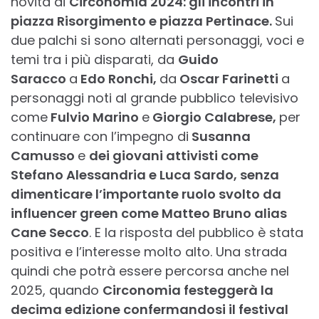
novità di
Circonomia 2024: gli incontri in
piazza Risorgimento e piazza Pertinace.
Sui
due palchi si sono alternati personaggi, voci e
temi tra i più disparati, da
Guido
Saracco
a
Edo Ronchi,
da
Oscar Farinetti
a
personaggi noti al grande pubblico televisivo
come
Fulvio Marino
e
Giorgio Calabrese,
per
continuare con l’impegno di
Susanna
Camusso
e
dei giovani attivisti come
Stefano Alessandria e Luca Sardo, senza
dimenticare l’importante ruolo svolto da
influencer green come Matteo Bruno alias
Cane Secco
. E la risposta del pubblico è stata
positiva e l’interesse molto alto. Una strada
quindi che potrà essere percorsa anche nel
2025, quando
Circonomia festeggerà la
decima edizione confermandosi il festival