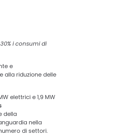
 30% i consumi di
nte e
alla riduzione delle
MW elettrici e 1,9 MW
s
e della
vanguardia nella
numero di settori.