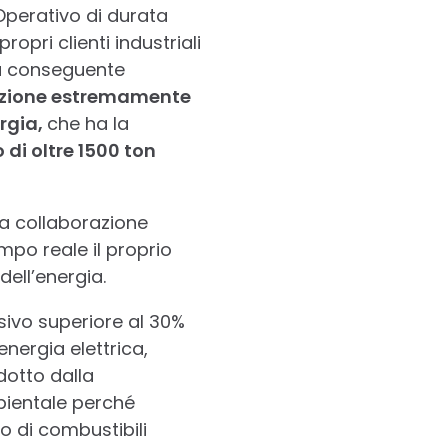
 Operativo di durata
opri clienti industriali
 la conseguente
azione estremamente
ergia,
che ha la
 di oltre 1500 ton
la collaborazione
mpo reale il proprio
ell’energia.
sivo superiore al 30%
nergia elettrica,
dotto dalla
bientale perché
 di combustibili