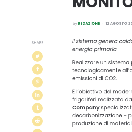
MONITO
POSTED
by
REDAZIONE
12 AGOSTO 2
BY
Il sistema genera caldo
SHARE
energia primaria
Realizzare un sistema p
tecnologicamente all’a
emissioni di CO2.
È l’obiettivo del moder
frigoriferi realizzato d
Company
specializzat
decarbonizzazione – p
produzione di materiale