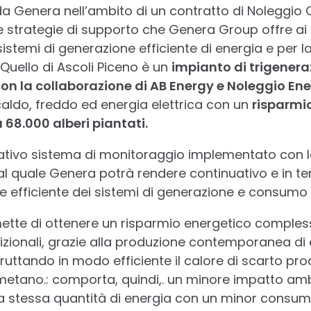
 da Genera nell’ambito di un contratto di Noleggio
e strategie di supporto che Genera Group offre ai pr
 sistemi di generazione efficiente di energia e per
Quello di Ascoli Piceno è un
impianto di trigener
 con la collaborazione di AB Energy e Noleggio En
aldo, freddo ed energia elettrica con un
risparmio
68.000 alberi piantati.
vativo sistema di monitoraggio implementato con 
 al quale Genera potrà rendere continuativo e in te
e efficiente dei sistemi di generazione e consumo d
ette di ottenere un risparmio energetico comples
dizionali, grazie alla produzione contemporanea di e
fruttando in modo efficiente il calore di scarto pro
etano.: comporta, quindi,. un minore impatto am
a stessa quantità di energia con un minor consumo