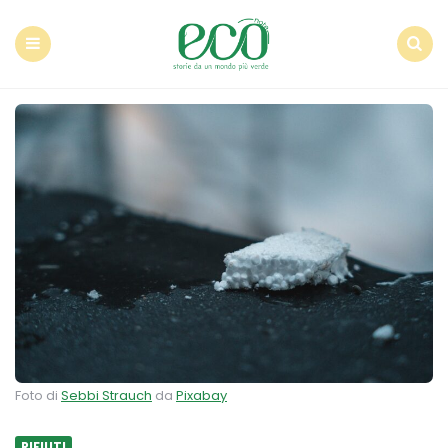
Econote
Menu
Search
Foto di
Sebbi Strauch
da
Pixabay
RIFIUTI