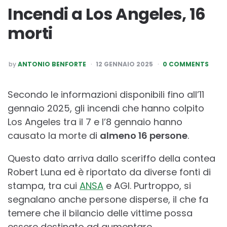
Incendi a Los Angeles, 16
morti
POSTED
by
ANTONIO BENFORTE
12 GENNAIO 2025
0 COMMENTS
BY
Secondo le informazioni disponibili fino all’11
gennaio 2025, gli incendi che hanno colpito
Los Angeles tra il 7 e l’8 gennaio hanno
causato la morte di
almeno 16 persone
.
Questo dato arriva dallo sceriffo della contea
Robert Luna ed è riportato da diverse fonti di
stampa, tra cui
ANSA
e AGI. Purtroppo, si
segnalano anche persone disperse, il che fa
temere che il bilancio delle vittime possa
essere destinato ad aumentare.