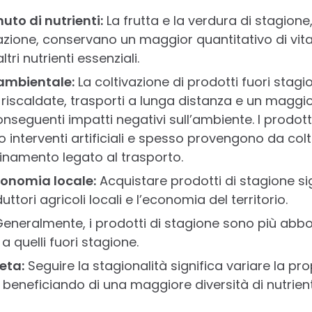
to di nutrienti:
La frutta e la verdura di stagione,
zione, conservano un maggior quantitativo di vita
ltri nutrienti essenziali.
ambientale:
La coltivazione di prodotti fuori stag
rre riscaldate, trasporti a lunga distanza e un magg
onseguenti impatti negativi sull’ambiente. I prodotti
interventi artificiali e spesso provengono da coltiv
uinamento legato al trasporto.
conomia locale:
Acquistare prodotti di stagione si
ttori agricoli locali e l’economia del territorio.
eneralmente, i prodotti di stagione sono più abb
a quelli fuori stagione.
eta:
Seguire la stagionalità significa variare la pr
 beneficiando di una maggiore diversità di nutrient