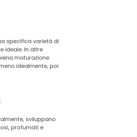
na specifica varietà di
ideale. In altre
 piena maturazione
(almeno idealmente, poi
:
ralmente, sviluppano
tosi, profumati e