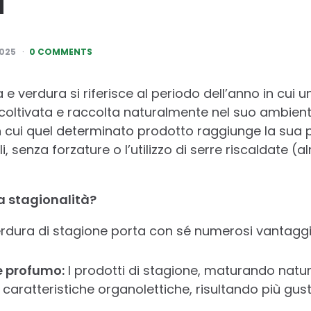
a
025
0 COMMENTS
a e verdura si riferisce al periodo dell’anno in cui u
coltivata e raccolta naturalmente nel suo ambiente 
n cui quel determinato prodotto raggiunge la sua
li, senza forzature o l’utilizzo di serre riscaldate 
a stagionalità?
rdura di stagione porta con sé numerosi vantaggi
e profumo:
I prodotti di stagione, maturando natu
o caratteristiche organolettiche, risultando più gus