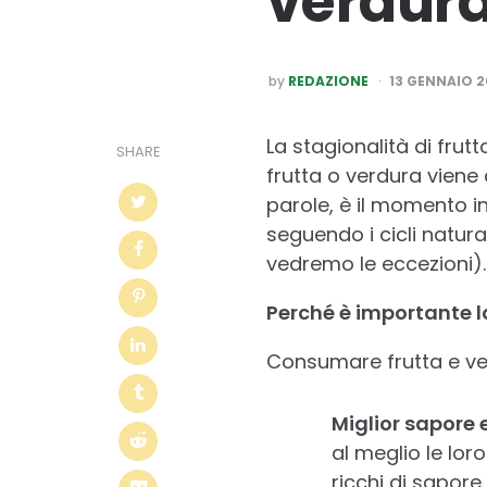
verdur
POSTED
by
REDAZIONE
13 GENNAIO 2
BY
La stagionalità di frutt
SHARE
frutta o verdura viene 
parole, è il momento i
seguendo i cicli natura
vedremo le eccezioni).
Perché è importante l
Consumare frutta e ve
Miglior sapore 
al meglio le lor
ricchi di sapore.