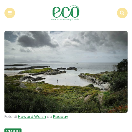
Econote
Menu
Search
Foto di
Howard Walsh
da
Pixabay
VIAGGI