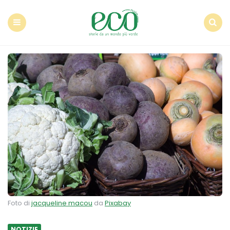
Econote
Menu
Search
Foto di
jacqueline macou
da
Pixabay
NOTIZIE