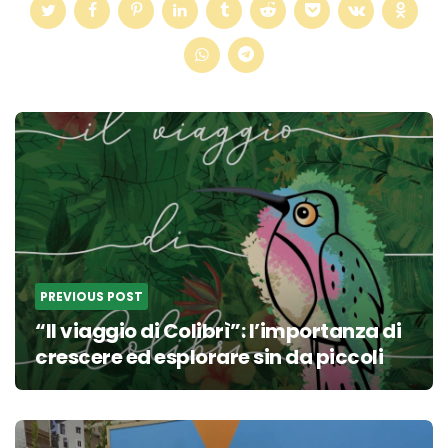
Post
navigation
PREVIOUS POST
“Il viaggio di Colibrì”: l’importanza di
crescere ed esplorare sin da piccoli