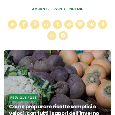
AMBIENTE
EVENTI
NOTIZIE
Post
navigation
PREVIOUS POST
Come preparare ricette semplici e
veloci, con tutti i sapori dell’inverno