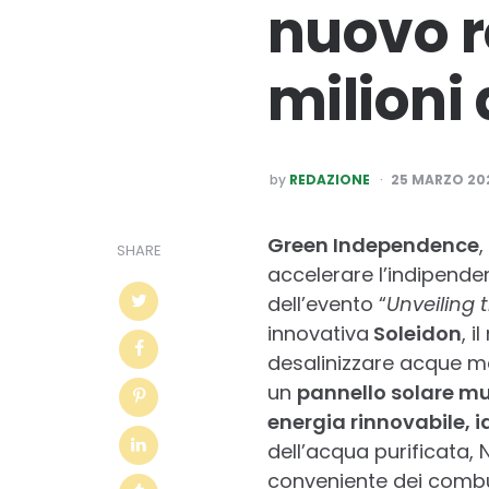
nuovo r
milioni 
POSTED
by
REDAZIONE
25 MARZO 20
BY
Green Independence
,
SHARE
accelerare l’indipenden
dell’evento “
Unveiling 
innovativa
Soleidon
, 
desalinizzare acque ma
un
pannello solare mu
energia rinnovabile, 
dell’acqua purificata,
conveniente dei combust