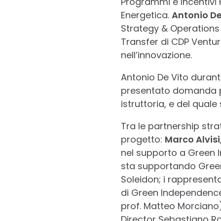
Programmi e Incentivi F
Energetica.
Antonio De
Strategy & Operations 
Transfer di CDP Venture
nell’innovazione.
Antonio De Vito durant
presentato domanda 
istruttoria, e del quale
Tra le partnership strat
progetto:
Marco Alvisi
nel supporto a Green
sta supportando Green 
Soleidon; i rappresenta
di Green Independence
prof. Matteo Morciano)
Director Sebastiano R