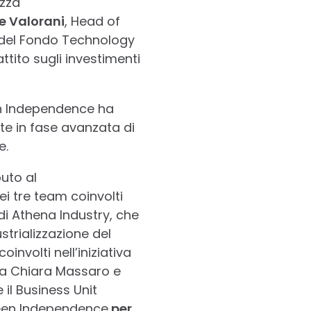
ezza
e Valorani
, Head of
 del Fondo Technology
ttito sugli investimenti
en Independence ha
e in fase avanzata di
e.
buto al
i tre team coinvolti
di Athena Industry, che
trializzazione del
coinvolti nell’iniziativa
ia Chiara Massaro e
 il Business Unit
een Independence
per