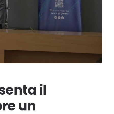
enta il
pre un