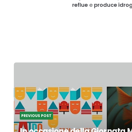
reflue
e
produce idro
Post
navigation
PREVIOUS POST
In occasione della Giornata 