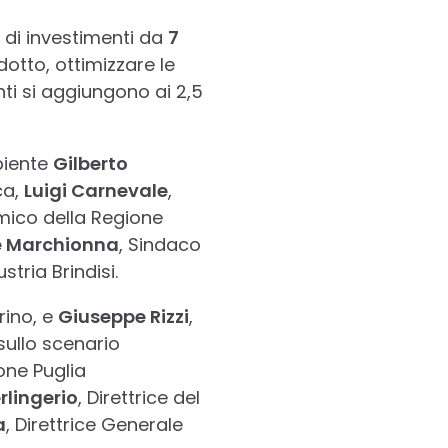
di investimenti da
7
dotto, ottimizzare le
ti si aggiungono ai 2,5
mbiente
Gilberto
ca,
Luigi Carnevale
,
mico della Regione
 Marchionna
, Sindaco
stria Brindisi.
rino, e
Giuseppe Rizzi
,
ullo scenario
one Puglia
rlingerio
, Direttrice del
a
, Direttrice Generale