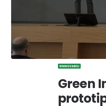
RINNOVABILI
Green I
prototi