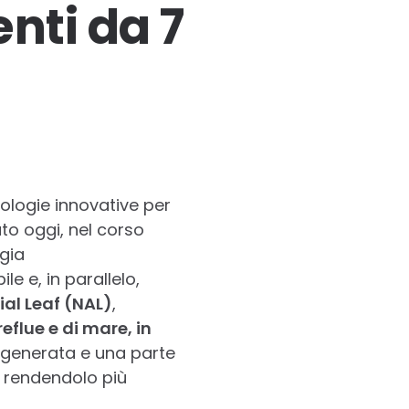
nti da 7
nologie innovative per
to oggi, nel corso
ogia
e e, in parallelo,
ial Leaf (NAL)
,
eflue e di mare, in
ia generata e una parte
, rendendolo più