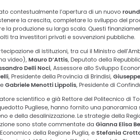
iato contestualmente l’apertura di un nuovo
round
stenere la crescita, completare lo sviluppo del pro
re la produzione su larga scala. Questi finanziamen
olti tra investitori privati e sovvenzioni pubbliche.
tecipazione di istituzioni, tra cui il Ministro dell’A
na video),
Mauro D’Attis
, Deputato della Repubbli
ssandro Delli Noci
, Assessore allo Sviluppo Econo
lli
, Presidente della Provincia di Brindisi,
Giuseppe
 e
Gabriele Menotti Lippolis
, Presidente di Confindu
gatore scientifico e già Rettore del Politecnico di To
uedotto Pugliese, hanno fornito una panoramica s
no e della desalinizzazione. Le strategie della Regi
ovazione sono state commentate da
Gianna Elisa Be
 Economico della Regione Puglia, e
Stefania Crott