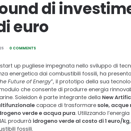
ound di investime
di euro
25
0 COMMENTS
 start up pugliese impegnata nello sviluppo di tec
za energetica dai combustibili fossili, ha presenta
the Future of Energy
”, il prototipo della sua tecnol
il modulo che consente di produrre energia rinnovabil
rine. Soleidon è parte integrante della
New Artific
ltifunzionale
capace di trasformare
sole, acque r
idrogeno verde e acqua pura
. Utilizzando l’energ
 NAL produrrà
idrogeno verde al costo di 1 euro/kg
ibili fossili.