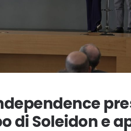
ndependence pres
po di Soleidon e a