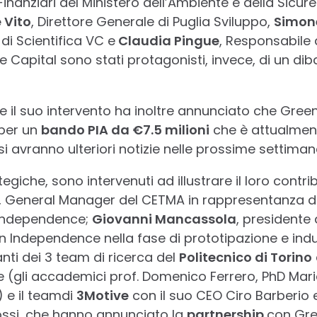
inanziari del Ministero dell’Ambiente e della Sicur
 Vito
, Direttore Generale di Puglia Sviluppo,
Simon
di Scientifica VC e
Claudia Pingue
, Responsabile
 Capital sono stati protagonisti, invece, di un diba
e il suo intervento ha inoltre annunciato che Gre
per un
bando PIA da €7.5 milioni
che è attualment
 si avranno ulteriori notizie nelle prossime settiman
egiche, sono intervenuti ad illustrare il loro contri
, General Manager del CETMA in rappresentanza de
 Independence;
Giovanni Mancassola
, presidente 
Independence nella fase di prototipazione e indus
nti dei 3 team di ricerca del
Politecnico di Torino
 (gli accademici prof. Domenico Ferrero, PhD Mar
 e il teamdi
3Motive
con il suo CEO Ciro Barberio e
ossi, che hanno annunciato la
partnership
con Gr