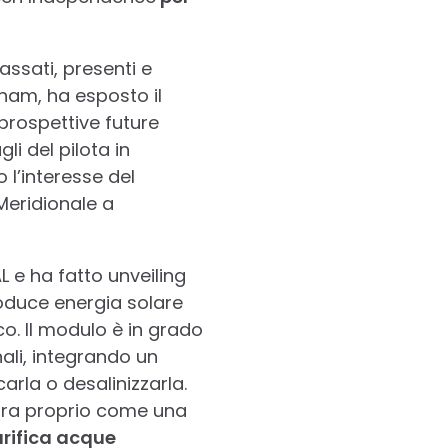
passati, presenti e
am, ha esposto il
prospettive future
li del pilota in
 l’interesse del
Meridionale a
 e ha fatto unveiling
roduce energia solare
co. Il modulo è in grado
nali, integrando un
carla o desalinizzarla.
vora proprio come una
rifica acque