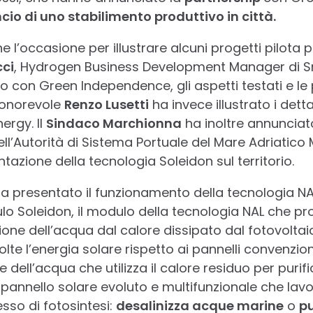
ancio di uno stabilimento produttivo in città.
he l’occasione per illustrare alcuni progetti pilota 
ci
, Hydrogen Business Development Manager di Sn
o con Green Independence, gli aspetti testati e le 
L’onorevole
Renzo Lusetti
ha invece illustrato i dettag
ergy. Il
Sindaco Marchionna
ha inoltre annunciato
ll’Autorità di Sistema Portuale del Mare Adriatico 
azione della tecnologia Soleidon sul territorio.
presentato il funzionamento della tecnologia NAL
lo Soleidon, il modulo della tecnologia NAL che p
one dell’acqua dal calore dissipato dal fotovoltai
volte l’energia solare rispetto ai pannelli convenzio
 dell’acqua che utilizza il calore residuo per purifi
 pannello solare evoluto e multifunzionale che la
esso di fotosintesi:
desalinizza acque marine
o
pu