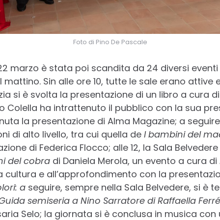
Foto di Pino De Pascale
22 marzo è stata poi scandita da 24 diversi eventi 
al mattino. Sin alle ore 10, tutte le sale erano attive
zia si è svolta la presentazione di un libro a cura di
Colella ha intrattenuto il pubblico con la sua pr
enuta la presentazione di Alma Magazine; a seguire, 
 di alto livello, tra cui quella de
I bambini del ma
ione di Federica Flocco; alle 12, la Sala Belvedere
rni del cobra
di Daniela Merola, un evento a cura di
a cultura e all’approfondimento con la presentazio
ori: a
seguire, sempre nella Sala Belvedere, si è t
 Guida semiseria a Nino Sarratore di Raffaella Ferr
aria Selo; la giornata si è conclusa in musica con 