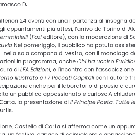
Damasco DJ.
lteriori 24 eventi con una ripartenza all’insegna d
 gli appuntamenti più attesi, l’arrivo da Torino di 
 Femminielli
(
Fazi
editore), con la moderazione di 
suvio
Nel pomeriggio, il pubblico ha potuto assiste
, nella sala campana di vestro, con il monologo de
tazioni in programma, anche
Chi ha ucciso Euridice
 cura di
LFA Edizioni
, e l’incontro con l’associazione 
ferno illustrato e i 7 Peccati Capitali
con l’autore f
ipazione anche per il laboratorio di poesia a cur
lto un pubblico appassionato e curioso.A chiuder
 Carta, la presentazione di
Il Principe Poeta. Tutte l
rtis.
ione, Castello di Carta si afferma come un appun
tura, un festival capace di coinvolgere e appassionar