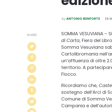
edizione
POSTED
by
ANTONIO BENFORTE
26 
BY
SOMMA VESUVIANA – Si 
SHARE
di Carta
, Fiera del Lib
Somma Vesuviana sabat
Cartolibromania nell’a
un’affluenza di oltre 2
territorio. A partecipa
Flocco.
Ricordiamo che,
Caste
sostegno dell’Arci di
Comune di Somma Vesuv
Campania e dell’autoriz