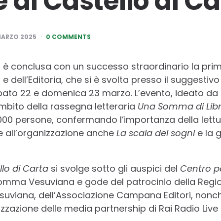
 di Castello di Ca
MARZO 2025
0 COMMENTS
è conclusa con un successo straordinario la prim
ro e dell’Editoria, che si è svolta presso il suggesti
o 22 e domenica 23 marzo. L’evento, ideato da C
mbito della rassegna letteraria
Una Somma di Libr
.000 persone, confermando l’importanza della lettur
re all’organizzazione anche
La scala dei sogni
e la g
llo di Carta
si svolge sotto gli auspici del
Centro per
 Somma Vesuviana e gode del patrocinio della Reg
iana, dell’Associazione Campana Editori, nonché 
zazione delle media partnership di Rai Radio Live 