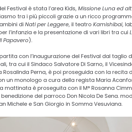
el Festival è stata l’area Kids,
Missione Luna ed alt
asmo tra i più piccoli grazie a un ricco programma 
bambini di
Nati per Leggere
, il teatro
Kamishibai
, la
per l’infanzia e la presentazione di vari libri tra cui
L
Il Papavero
).
partita con l’inaugurazione del Festival dal taglio 
ocali, tra cui il Sindaco Salvatore Di Sarno, il Vicesi
a Rosalinda Perna, è poi proseguida con la recita d
 con un monologo a cura della regista Maria Acanf
 La mattinata è proseguita con il M° Rosanna Cim
la benedizione del parroco Don Nicola De Sena. mod
San Michele e San Giorgio in Somma Vesuviana.