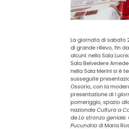
La giornata di sabato 
di grande rilievo, fin d
alcuni: nella Sala Lucre
Sala Belvedere Amedeo 
nella Sala Merini si è t
susseguite presentazioni
Ossorio, con la moderaz
presentazione di
I gio
pomeriggio, spazio all
nazionale
Cultura a Col
de
Lo stronzo geniale.
Pucundria
di Maria Ros