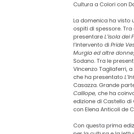
Cultura a Colori con 
La domenica ha visto u
ospiti di spessore. Tra
presentare
L’isola dei
l’intervento di
Pride Ve
Murgia ed altre donne
Sodano. Tra le presen
Vincenzo Tagliaferri, a
che ha presentato
L’In
Casazza. Grande partec
Calliope,
che ha coinvo
edizione di Castello di
con Elena Anticoli de Cu
Con questa prima ediz
per la cultura e la let