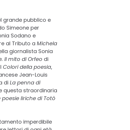
el grande pubblico e
Aldo Simeone per
Sonia Sodano e
re al Tributo a
Michela
lla giornalista Sonia
. Il mito di Orfeo
di
I
Colori della poesia
,
rancese Jean-Louis
a di
La penna di
e questa straordinaria
e poesie liriche di Totò
tamento imperdibile
e lettori di ogni età.