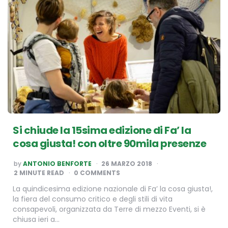
Si chiude la 15sima edizione di Fa’ la
cosa giusta! con oltre 90mila presenze
POSTED
by
ANTONIO BENFORTE
26 MARZO 2018
BY
2
MINUTE READ
0 COMMENTS
La quindicesima edizione nazionale di Fa’ la cosa giusta!,
la fiera del consumo critico e degli stili di vita
consapevoli, organizzata da Terre di mezzo Eventi, si è
chiusa ieri a…