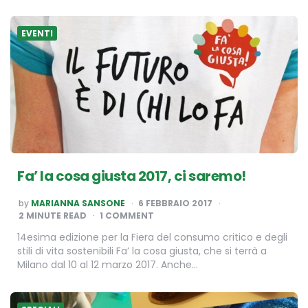
EVENTI
Fa’ la cosa giusta 2017, ci saremo!
POSTED
by
MARIANNA SANSONE
6 FEBBRAIO 2017
BY
2
MINUTE READ
1 COMMENT
14esima edizione per la Fiera del consumo critico e degli
stili di vita sostenibili Fa’ la cosa giusta, che si terrà a
Milano dal 10 al 12 marzo 2017. Anche…