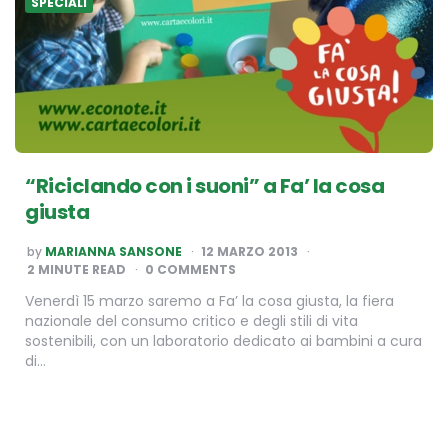
SPECIALI
“Riciclando con i suoni” a Fa’ la cosa
giusta
POSTED
by
MARIANNA SANSONE
12 MARZO 2013
BY
2
MINUTE READ
0 COMMENTS
Venerdì 15 marzo saremo a Fa’ la cosa giusta, la fiera
nazionale del consumo critico e degli stili di vita
sostenibili, con un laboratorio dedicato ai bambini a cura
di…