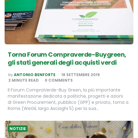
Torna Forum Compraverde-Buygreen,
gli stati generali degli acquisti verdi
POSTED
by
ANTONIO BENFORTE
18 SETTEMBRE 2019
BY
2
MINUTE READ
0 COMMENTS
Il Forum CompraVerde-Buy Green, la più importante
manifestazione dedicata a politiche, progetti e azioni
di Green Procurement, pubblico (GPP) e privato, torna a
Roma (WeGil, largo Asciaghi 5) per la sua…
NOTIZIE