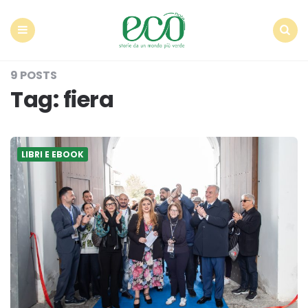
Econote
Menu
Search
9 POSTS
Tag:
fiera
LIBRI E EBOOK