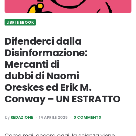
LIBRI E EBOOK
Difenderci dalla
Disinformazione:
Mercanti di
dubbi di Naomi
Oreskes ed Erik M.
Conway – UN ESTRATTO
POSTED
by
REDAZIONE
14 APRILE 2025
0 COMMENTS
BY
Come mai, ancora oggi, la scienza viene