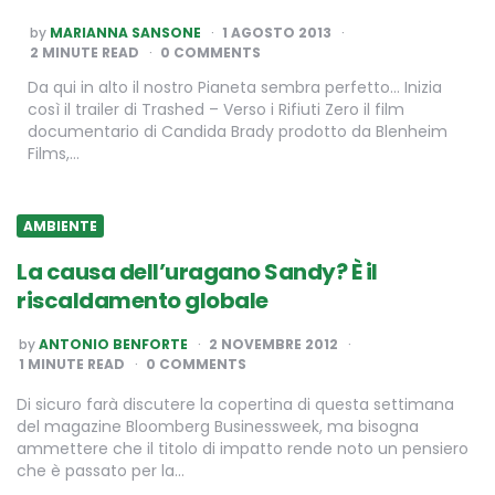
POSTED
by
MARIANNA SANSONE
1 AGOSTO 2013
BY
2
MINUTE READ
0 COMMENTS
Da qui in alto il nostro Pianeta sembra perfetto… Inizia
così il trailer di Trashed – Verso i Rifiuti Zero il film
documentario di Candida Brady prodotto da Blenheim
Films,…
AMBIENTE
La causa dell’uragano Sandy? È il
riscaldamento globale
POSTED
by
ANTONIO BENFORTE
2 NOVEMBRE 2012
BY
1
MINUTE READ
0 COMMENTS
Di sicuro farà discutere la copertina di questa settimana
del magazine Bloomberg Businessweek, ma bisogna
ammettere che il titolo di impatto rende noto un pensiero
che è passato per la…