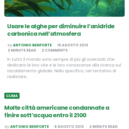
Usare le alghe per diminuire l’anidride
carbonica nell’atmosfera
POSTED
by
ANTONIO BENFORTE
15 AGOSTO 2013
BY
2
MINUTE READ
2 COMMENTS
In tutto il mondo sono sempre di più gli scienziati che
dedicano le loro vite e le loro conoscenze alla ricerca sul
riscaldamento globale. Nello specifico, nel tentativo di
realizzare…
CLIMA
Molte città americane condannate a
finire sott’acqua entro il 2100
POSTED
by
ANTONIO BENFORTE
8 AGOSTO 2013
2
MINUTE READ