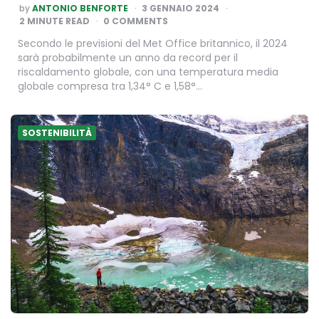
POSTED
by
ANTONIO BENFORTE
3 GENNAIO 2024
BY
2
MINUTE READ
0 COMMENTS
Secondo le previsioni del Met Office britannico, il 2024
sarà probabilmente un anno da record per il
riscaldamento globale, con una temperatura media
globale compresa tra 1,34° C e 1,58°…
SOSTENIBILITÀ